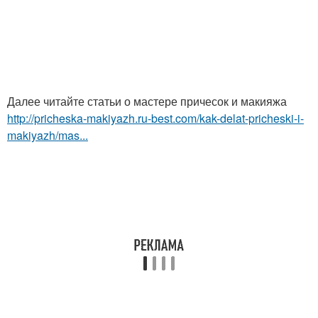
Далее читайте статьи о мастере причесок и макияжа
http://pricheska-makiyazh.ru-best.com/kak-delat-pricheski-i-
makiyazh/mas...