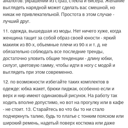
аналогов: украшений из страз, стекла и бисера. Желание
выглядеть нарядной может сделать вас смешной, но
никак не привлекательной. Простота в этом случае -
лучший друг.
11. одежда, вышедшая из моды. Нет ничего хуже, когда
женщина тащит за собой образ своей юности - яркий
макияж из 80-х, объемные плечи из 90-х и т. д. не
обязательно соблюдать все последние тренды,
достаточно уловить общие тенденции - длину юбки,
силуэт, цветовую гамму, чтобы идти в ногу с модой и
выглядеть при этом современно.
12. по возможности избегайте таких комплектов в
одежде: юбка жакет, брюки пиджак, особенно если и
верх и ниp имеют одинаковый рисунок. На работу так
ходить вполне допустимо, но вот на прогулку или в кафе
- не стоит. 13. Старайтесь во что бы то ни стало
подчеркнуть талию, будь то платье с тонким пояском или
широкий ремень, надетый поверх костюма или даже