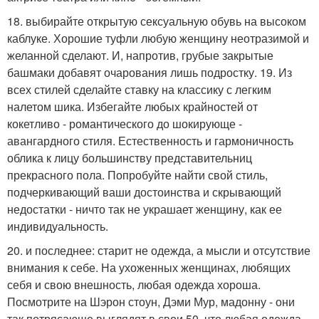
18. выбирайте открытую сексуальную обувь на высоком
каблуке. Хорошие туфли любую женщину неотразимой и
желанной сделают. И, напротив, грубые закрытые
башмаки добавят очарования лишь подростку. 19. Из
всех стилей сделайте ставку на классику с легким
налетом шика. Избегайте любых крайностей от
кокетливо - романтического до шокирующе -
авангардного стиля. Естественность и гармоничность
облика к лицу большинству представительниц
прекрасного пола. Попробуйте найти свой стиль,
подчеркивающий ваши достоинства и скрывающий
недостатки - ничто так не украшает женщину, как ее
индивидуальность.
20. и последнее: старит не одежда, а мысли и отсутствие
внимания к себе. На ухоженных женщинах, любящих
себя и свою внешность, любая одежда хороша.
Посмотрите на Шэрон стоун, Дэми Мур, мадонну - они
так потрясающе выглядят в свои 50, что любая одежда