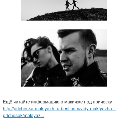
Ещё читайте информацию о макияже под прическу
http://pricheska-makiyazh.ru-best.com/vidy-makiyazha-i-
prichesok/makiyaz...