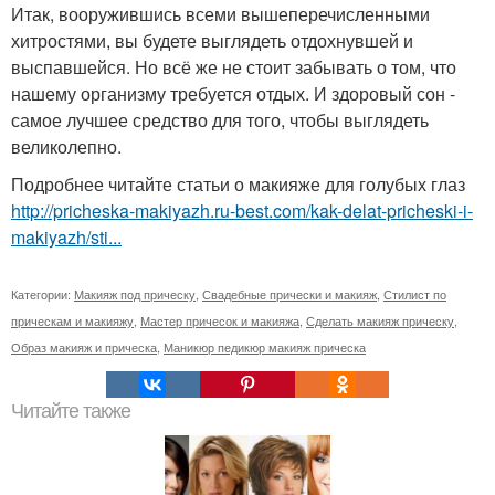
Итак, вооружившись всеми вышеперечисленными
хитростями, вы будете выглядеть отдохнувшей и
выспавшейся. Но всё же не стоит забывать о том, что
нашему организму требуется отдых. И здоровый сон -
самое лучшее средство для того, чтобы выглядеть
великолепно.
Подробнее читайте статьи о макияже для голубых глаз
http://pricheska-makiyazh.ru-best.com/kak-delat-pricheski-i-
makiyazh/sti...
Категории:
Макияж под прическу
,
Свадебные прически и макияж
,
Стилист по
прическам и макияжу
,
Мастер причесок и макияжа
,
Сделать макияж прическу
,
Образ макияж и прическа
,
Маникюр педикюр макияж прическа
Читайте также