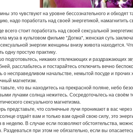
чины это чувствуют на уровне бессознательного и обходят 
цию, надо поработать над своей энергетикой, намагнитить с
е всего стоит поработать над своей сексуальной энергетико
ила муза в культовом фильме "Догма", женская суть заключа
 сексуальной энергии женщины внизу живота находится. Чт
ть одну простую практику.
о подготовьтесь, никаких отвлекающих и раздражающих зву
бней, расслабьтесь и постарайтесь отключить вечно беспоко
ь о несправедливом начальстве, немытой посуде и прочих 
чный магнетизм.
тавьте, что вы находитесь на прекрасной поляне, небо безо
выми лучами солнца нежитесь. Сосредоточьтесь на своём те
етического сексуального магнетизма.
ерь представьте, что солнечные лучи проникают в вас через
солнце отдаёт вам и только вам одной свою силу, это энерг
з в неделю. В случае если позволяют обстоятельства, можно
ы. Раздеваться при этом не обязательно, если вы опасаетесь,