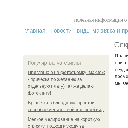
полезная информация о 
главная
новости
виды макияжа и пр
Сек
Прави
при э
Популярные материалы
неудо
Приглашаю на фотосъёмку (макияж
време
- прическа по желанию за
мы за
отдельную плату) так же делаю
фотокнигу!
Брюнетка в блондинку: простой
способ изменить свой внешний вид
Мелкое мелирование на короткую
стрижку: подход к уходу за