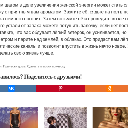
м шагом в деле увеличения женской энергии может стать 
ку с приятным вам ароматом. Зажгите её, сядьте на пол в п
ка немного погорит. Затем возьмите её и проведите возле го
го устали от запаха можете потушить палочку, если нет пост
тавьте, что вас обдувает лёгкий ветерок, он усиливается, но
ветром и парите над землёй, в облаках. Это придаст вам лёг
етические каналы и позволит впустить в жизнь нечто новое
делать свою жизнь лучше.
и:
Прически дома
,
Сделать макияж прическу
авилось? Поделитесь с друзьями!