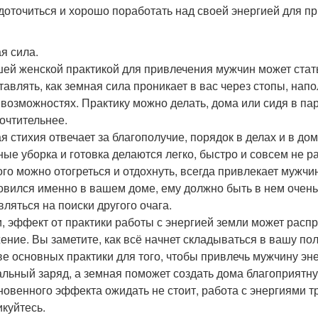
доточиться и хорошо поработать над своей энергией для п
я сила.
ей женской практикой для привлечения мужчин может стать
тавлять, как земная сила проникает в вас через стопы, напо
 возможностях. Практику можно делать, дома или сидя в па
очтительнее.
я стихия отвечает за благополучие, порядок в делах и в до
ные уборка и готовка делаются легко, быстро и совсем не р
ого можно отогреться и отдохнуть, всегда привлекает мужчин
овился именно в вашем доме, ему должно быть в нем очень
вляться на поиски другого очага.
и, эффект от практики работы с энергией земли может расп
ение. Вы заметите, как всё начнет складываться в вашу поль
ве основных практики для того, чтобы привлечь мужчину эн
альный заряд, а земная поможет создать дома благоприятн
новенного эффекта ожидать не стоит, работа с энергиями тр
икуйтесь.