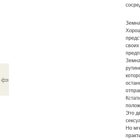
сосре
Земна
Хорош
предс
своих
предп
Земна
рутин
котор
⇦
остан
отпра
Кстат
полож
Это д
сексу
Но мг
практ