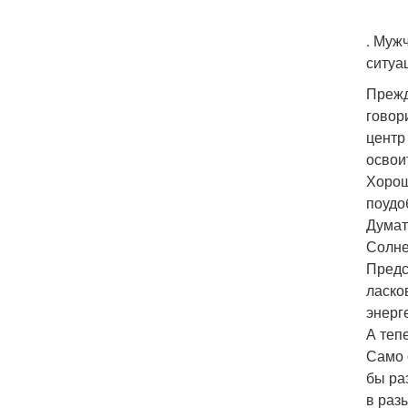
. Муж
ситуа
Прежд
говор
центр
освои
Хорош
поудо
Думат
Солне
Предс
ласко
энерг
А теп
Само 
бы ра
в раз