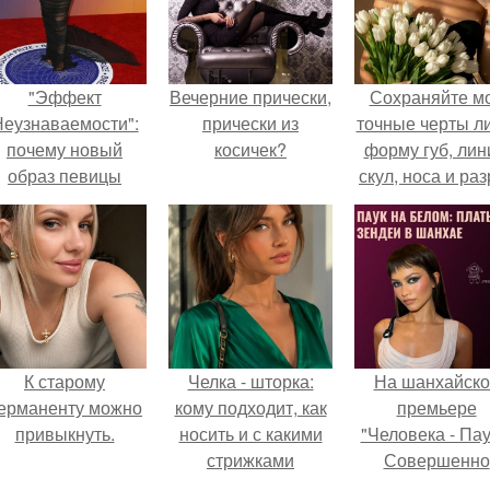
"Эффект
Вечерние прически,
Сохраняйте м
еузнаваемости":
прически из
точные черты ли
почему новый
косичек?
форму губ, ли
образ певицы
скул, носа и раз
вызвал споры о
глаз.
гранях
возможного?
К старому
Челка - шторка:
На шанхайско
ерманенту можно
кому подходит, как
премьере
привыкнуть.
носить и с какими
"Человека - Пау
стрижками
Совершенно
сочетать.
Новый День"