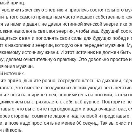
амый принц.
 увеличить женскую энергию и привлечь состоятельного муж
тить того самого принца нам часто мешают собственные ко
ся за нами и давят, не давая истинной женской энергетике р
олжна наполнять светлая энергия, чтобы ваш будущий сост
ащаться к вам и пополнять свои силы для будущих побед и
ит в накоплении энергии, которую она передаёт мужчине. Му
якаемому источнику жизни. И этот источник не должен быть 
ку, делаем очистительную практику. Это довольно простое
ечения мужчин.
й источник.
ьте прямо, дышите ровно, сосредоточьтесь на дыхании, сдел
тавьте, что вместе с воздухом из лёгких уходит весь негатив
вьте ноги на ширине плеч, поднимитесь на носочки, затем оп
движением вы стряхиваете с себя всё дурное. Повторите не
тавьте, что вы стоите под водопадом и вода очищает вас, 
через стороны, сомкните ладони над головой и представьте,
и, в позе надо простоять не менее 30 секунд. Так вы очисти
и лёгкость.