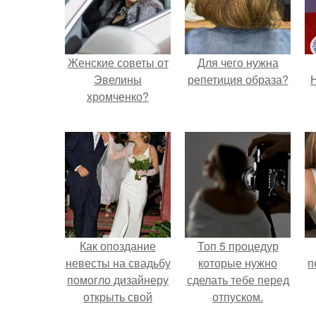
Женские советы от
Для чего нужна
Эвелины
репетиция образа?
Н
хромченко?
Как опоздание
Топ 5 процедур
невесты на свадьбу
которые нужно
п
помогло дизайнеру
сделать тебе перед
открыть свой
отпуском.
бренд.