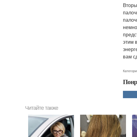
Вторы
палоч
палоч
немно
предс
этим 
энерг
вам с
Категори
Понр
Читайте также