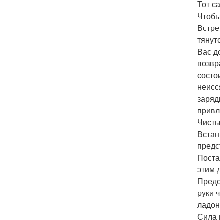
Тот с
Чтобы
Встре
тянут
Вас д
возвр
состо
неисс
заряд
привл
Чисты
Встан
предс
Поста
этим 
Предс
руки 
ладон
Сила 