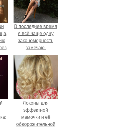
ои
В последнее время
ца,
я всё чаще одну
нию
закономерность
рез
замечаю.
й
Локоны для
эффектной
ка:
мамочки и её
обворожительной
дочурки.