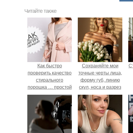
Читайте также
Как быстро
Сохраняйте мои
С
проверить качество
точные черты лица,
стирального
форму губ, линию
порошка … простой
скул, носа и разрез
трюк с очень
глаз.
неожиданным
э
результатом!