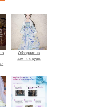
то
Обзорчик на
зимнюю курн.
ас
ние
а,
ы в