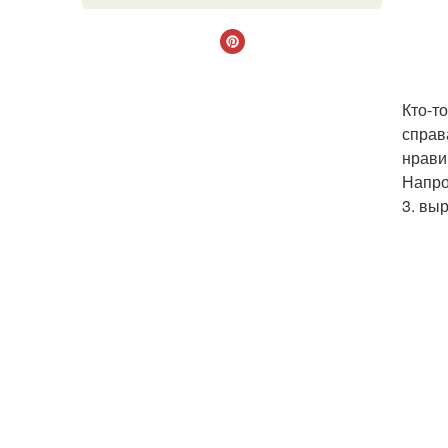
Кто-т
справ
нрави
Напро
3. вы