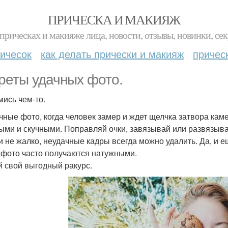
ПРИЧЕСКА И МАКИЯЖ
прическах и макияже лица, новости, отзывы, новинки, сек
ичесок
как делать прически и макияж
причес
реты удачных фото.
мись чем-то.
чные фото, когда человек замер и ждет щелчка затвора каме
ыми и скучными. Поправляй очки, завязывай или развязыва
и не жалко, неудачные кадры всегда можно удалить. Да, и е
 фото часто получаются натужными.
ай свой выгодный ракурс.