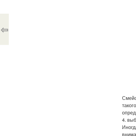
⇦
Смейс
таког
опред
4. вы
Иногд
внима