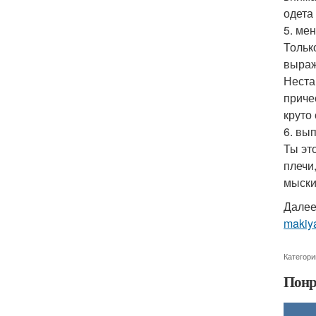
одета
5. мен
Тольк
выраж
Неста
приче
круто
6. вы
Ты эт
плечи,
мыски
Далее
makiya
Категори
Понр