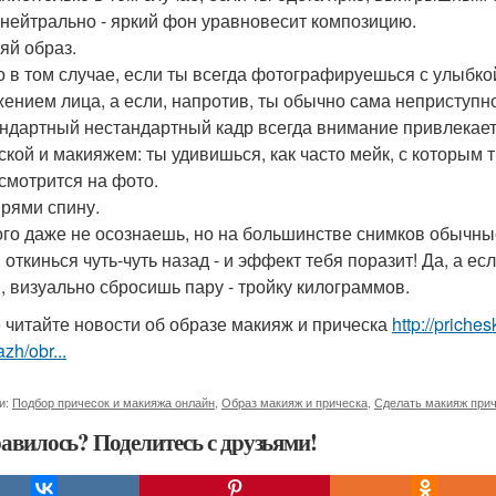
 нейтрально - яркий фон уравновесит композицию.
яй образ.
о в том случае, если ты всегда фотографируешься с улыбко
ением лица, а если, напротив, ты обычно сама неприступно
ндартный нестандартный кадр всегда внимание привлекает!
ской и макияжем: ты удивишься, как часто мейк, с которым 
 смотрится на фото.
прями спину.
ого даже не осознаешь, но на большинстве снимков обычны
 откинься чуть-чуть назад - и эффект тебя поразит! Да, а ес
, визуально сбросишь пару - тройку килограммов.
 читайте новости об образе макияж и прическа
http://priche
zh/obr...
и:
Подбор причесок и макияжа онлайн
,
Образ макияж и прическа
,
Сделать макияж при
авилось? Поделитесь с друзьями!