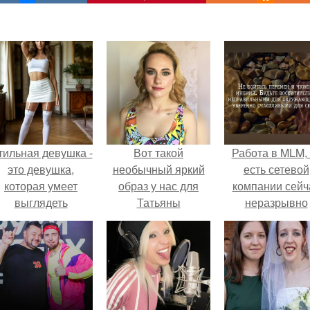
тильная девушка -
Вот такой
Работа в MLM, 
это девушка,
необычный яркий
есть сетевой
которая умеет
образ у нас для
компании сейч
выглядеть
Татьяны
неразрывно
привлекательно и
получился?
связана с созда
легантно в любои
своего контент
ситуации.
своей страниц
соц сетях.