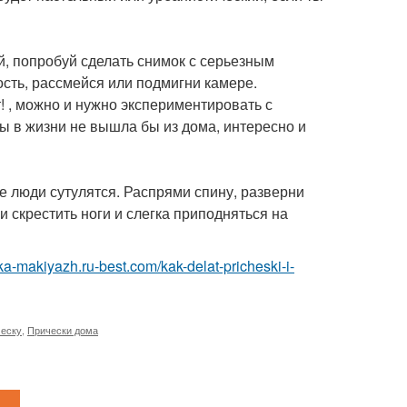
й, попробуй сделать снимок с серьезным
сть, рассмейся или подмигни камере.
 , можно и нужно экспериментировать с
ты в жизни не вышла бы из дома, интересно и
е люди сутулятся. Распрями спину, разверни
ли скрестить ноги и слегка приподняться на
ska-makiyazh.ru-best.com/kak-delat-pricheski-i-
ческу
,
Прически дома