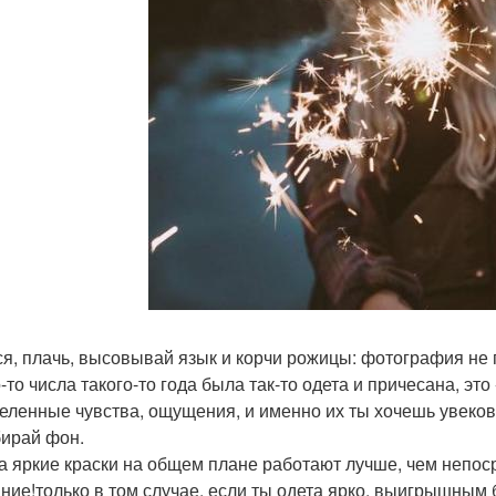
я, плачь, высовывай язык и корчи рожицы: фотография не 
о-то числа такого-то года была так-то одета и причесана, э
еленные чувства, ощущения, и именно их ты хочешь увекове
бирай фон.
а яркие краски на общем плане работают лучше, чем непос
ние!только в том случае, если ты одета ярко, выигрышным 