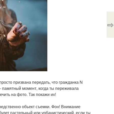
⇨
просто призвана передать, что гражданка N
то - памятный момент, когда ты переживала
чить на фото. Так покажи их!
редственно объект съемки. Фон! Внимание
будет пастельный или урбанистический, если ты