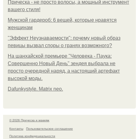
Прическа - не просто волосы, а мощный инструмент
вашего стиля!
Мужской гардероб: 6 вещей, которые нравятся
женщинам
"Эффект Неузнаваемости": почему новый образ
певицы вызвал споры о гранях возможного?
На шанхайской премьере "Человека - Паука:
Совершенно Новый День" зендея выбрала не
просто очередной наряд, а настоящий артефакт
высокой моды.
Dafunkystyle. Matrix neo.
© 2026 Прическа и макияж
Контакты
Пользовательское соглашение
Политика конфидециальности