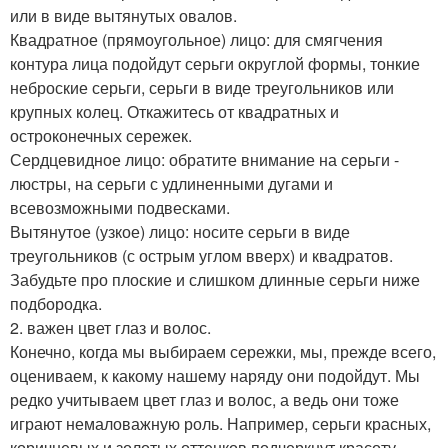
или в виде вытянутых овалов.
Квадратное (прямоугольное) лицо: для смягчения
контура лица подойдут серьги округлой формы, тонкие
неброские серьги, серьги в виде треугольников или
крупных колец. Откажитесь от квадратных и
остроконечных сережек.
Сердцевидное лицо: обратите внимание на серьги -
люстры, на серьги с удлиненными дугами и
всевозможными подвесками.
Вытянутое (узкое) лицо: носите серьги в виде
треугольников (с острым углом вверх) и квадратов.
Забудьте про плоские и слишком длинные серьги ниже
подбородка.
2. важен цвет глаз и волос.
Конечно, когда мы выбираем сережки, мы, прежде всего,
оцениваем, к какому нашему наряду они подойдут. Мы
редко учитываем цвет глаз и волос, а ведь они тоже
играют немаловажную роль. Например, серьги красных,
коричневых и золотых оттенков подчеркнут красоту