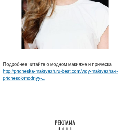
Подробнее читайте о модном макияже и прическа
http://pricheska-makiyazh.ru-best.com/vidy-makiyazha-i-
prichesok/modnyy-...