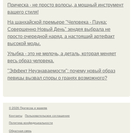
Прическа - не просто волосы, а мощный инструмент
вашего стиля!
На шанхайской премьере "Человека - Паука:
Совершенно Новый День" зендея выбрала не
просто очередной наряд, а настоящий артефакт
высокой моды.
Улыбка - это не мелочь, а деталь, которая меняет
весь образ человека.
"Эффект Неузнаваемости": почему новый образ
певицы вызвал споры о гранях возможного?
© 2026 Прическа и макияж
Контакты
Пользовательское соглашение
Политика конфидециальности
Обратная связь