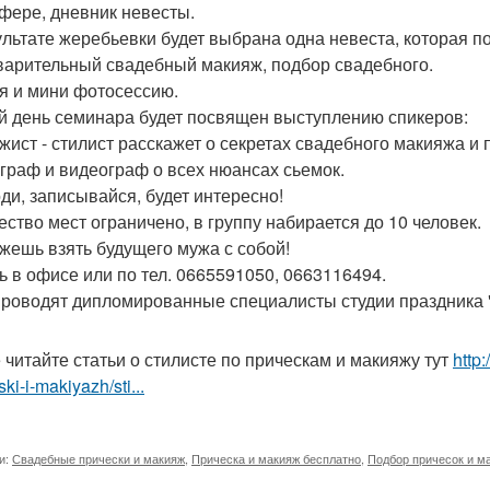
фере, дневник невесты.
ультате жеребьевки будет выбрана одна невеста, которая п
варительный свадебный макияж, подбор свадебного.
я и мини фотосессию.
й день семинара будет посвящен выступлению спикеров:
ажист - стилист расскажет о секретах свадебного макияжа и 
ограф и видеограф о всех нюансах сьемок.
ди, записывайся, будет интересно!
ество мест ограничено, в группу набирается до 10 человек.
жешь взять будущего мужа с собой!
ь в офисе или по тел. 0665591050, 0663116494.
проводят дипломированные специалисты студии праздника "К
 читайте статьи о стилисте по прическам и макияжу тут
http
ski-i-makiyazh/sti...
и:
Свадебные прически и макияж
,
Прическа и макияж бесплатно
,
Подбор причесок и м