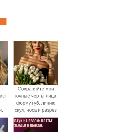
 -
Сохраняйте мои
ист
точные черты лица,
м
форму губ, линию
и.
скул, носа и разрез
глаз.