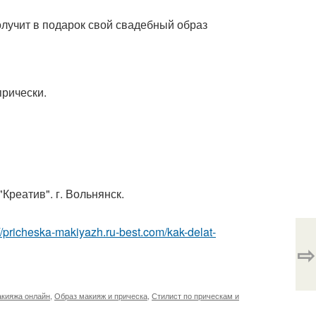
олучит в подарок свой свадебный образ
прически.
реатив". г. Вольнянск.
://pricheska-makiyazh.ru-best.com/kak-delat-
⇨
акияжа онлайн
,
Образ макияж и прическа
,
Стилист по прическам и