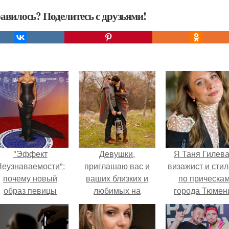
авилось? Поделитесь с друзьями!
"Эффект
Девушки,
Я Таня Гилева
еузнаваемости":
приглашаю вас и
визажист и стил
почему новый
ваших близких и
по прическа
образ певицы
любимых на
города Тюмен
вызвал споры о
осеннюю
гранях
фотосессию,
возможного?
которая будет