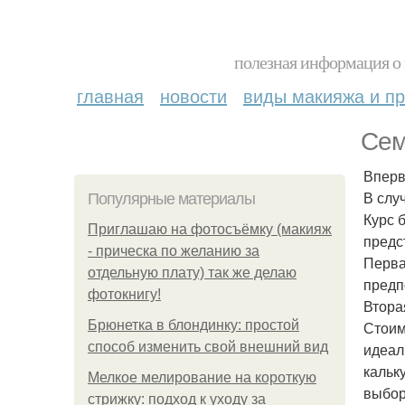
полезная информация о 
главная
новости
виды макияжа и пр
Сем
Вперв
В случ
Популярные материалы
Курс 
Приглашаю на фотосъёмку (макияж
предс
- прическа по желанию за
Перва
отдельную плату) так же делаю
предп
фотокнигу!
Втора
Брюнетка в блондинку: простой
Стоимо
способ изменить свой внешний вид
идеал
кальк
Мелкое мелирование на короткую
выбор
стрижку: подход к уходу за