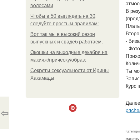
атмос
волосами
В рез
Чтобы в 50 выглядеть на 30,
(пред
следуйте простым правилам:
Плать
Второ
Вот так мы в высокий сезон
- Виз
выпускных и свадеб работаем.
- Фот
Окошки на выходные декабря на
Прихо
макияж/прическу/образ:
Колич
Ты мо
Секреты сексуальности от Ирины
Запис
Хакамады.
Курс 
Далее
⇦
priche
Категори
макияжу