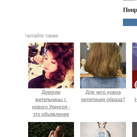
Понр
Читайте также
Дорогие
Для чего нужна
жительницы г.
репетиция образа?
Н
нового Уренгоя -
это объявление
специально для
вас?