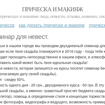
ПРИЧЕСКА И МАКИЯЖ
прическах и макияже лица, новости, отзывы, новинки, сек
ичесок
как делать прически и макияж
причес
инар для невест.
ые в нашем городе мы проводим двухдневный семинар для н
ае если твоя свадьба планируется в 2016 году - тогда тебе 
будет проходить непосредственно в нашем офисе, в атмосфе
тавить какой может быть твоя идеальная свадьба!
я невеста, которая запишется на курсы посетит семинар бес
олагаемую дату своей свадьбы).
я - скидку 50%.
сть одного дня - 25 грн., двухдневного курса - 50 грн. В э
ьной свадьбы, а именно: грамотный просчет бюджета свадь
улятор), помощь в определении стиля и концепции торжест
е фотографа, видеографа и ведущего, возможность пример