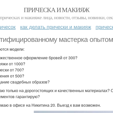
ПРИЧЕСКА И МАКИЯЖ
прическах и макияже лица, новости, отзывы, новинки, сек
ичесок
как делать прически и макияж
причес
тифицированному мастерка опыто
ются модели:
ожественное оформление бровей от 300?
ияжи от 1000?
чески от 700?
тения от 500?
дание свадебных образов?
аю только на дорогостоящих и качественных материалах? 
ументов гарантирую?
маю в офисе на Никитина 20. Выезд к вам возможен.