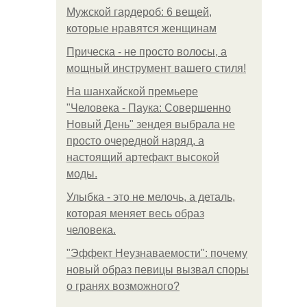
Мужской гардероб: 6 вещей,
которые нравятся женщинам
Прическа - не просто волосы, а
мощный инструмент вашего стиля!
На шанхайской премьере
"Человека - Паука: Совершенно
Новый День" зендея выбрала не
просто очередной наряд, а
настоящий артефакт высокой
моды.
Улыбка - это не мелочь, а деталь,
которая меняет весь образ
человека.
"Эффект Неузнаваемости": почему
новый образ певицы вызвал споры
о гранях возможного?