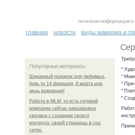
полезная информация о 
главная
новости
виды макияжа и пр
Сер
Требу
Популярные материалы
* Худ
* Мак
Шикарный подарок для любимых,
* При
будь то 14 февраля, 8 марта или
* Пле
день рождения!
* Соз
Работа в MLM, то есть сетевой
Работ
компании сейчас неразрывно
инстр
связана с создание своего
контента, своей страницы в соц
Прини
сетях.