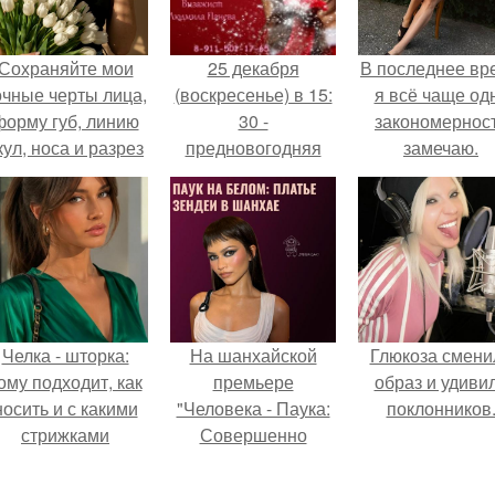
Сохраняйте мои
25 декабря
В последнее вр
очные черты лица,
(воскресенье) в 15:
я всё чаще од
форму губ, линию
30 -
закономернос
кул, носа и разрез
предновогодняя
замечаю.
глаз.
встреча с "Феей
Красоты"
Людмилой паневой
"твой идеальный
новогодний образ!
Челка - шторка:
На шанхайской
Глюкоза смени
ому подходит, как
премьере
образ и удиви
носить и с какими
"Человека - Паука:
поклонников
стрижками
Совершенно
сочетать.
Новый День"
зендея выбрала не