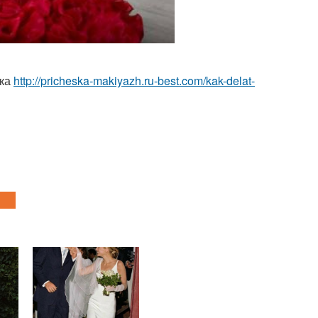
ска
http://pricheska-makiyazh.ru-best.com/kak-delat-