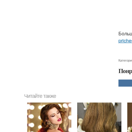
Больш
priche
Категори
Понр
Читайте также