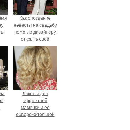
емя
Как опоздание
ну
невесты на свадьбу
ть
помогло дизайнеру
открыть свой
бренд.
ла
Локоны для
ла
эффектной
.
мамочки и её
обворожительной
дочурки.