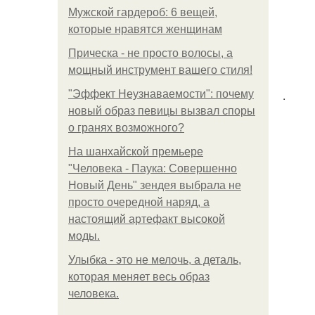
Мужской гардероб: 6 вещей,
которые нравятся женщинам
Прическа - не просто волосы, а
мощный инструмент вашего стиля!
.
"Эффект Неузнаваемости": почему
новый образ певицы вызвал споры
о гранях возможного?
На шанхайской премьере
"Человека - Паука: Совершенно
Новый День" зендея выбрала не
просто очередной наряд, а
настоящий артефакт высокой
моды.
Улыбка - это не мелочь, а деталь,
которая меняет весь образ
человека.