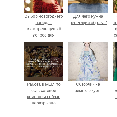
Выбор новогоднего
Для чего нужна
наряда -
репетиция образа?
т
животрепещущий
вопрос для
с
подавляющего
большинства
прекрасной
половины
человечества.
Работа в MLM, то
Обзорчик на
есть сетевой
зимнюю курн.
к
компании сейчас
неразрывно
связана с создание
своего контента,