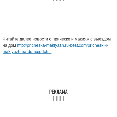
Читайте далее новости о прическе и макияж с выездом
на дом
http://pricheska-makiyazh.ru-best.com/pricheski-i-
makiyazh-na-domu/prich...