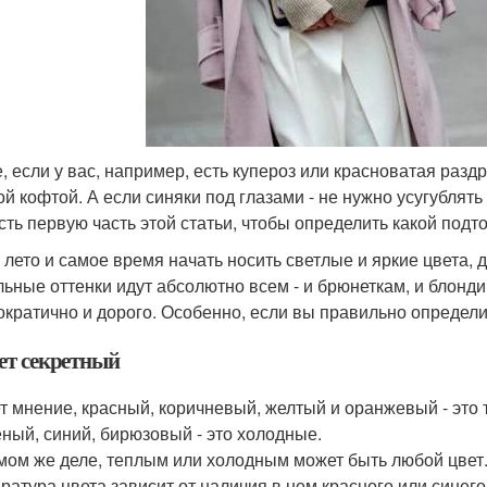
е, если у вас, например, есть купероз или красноватая разд
ой кофтой. А если синяки под глазами - не нужно усугублять
сть первую часть этой статьи, чтобы определить какой подт
 лето и самое время начать носить светлые и яркие цвета, 
льные оттенки идут абсолютно всем - и брюнеткам, и блонд
ократично и дорого. Особенно, если вы правильно определи
ет секретный
т мнение, красный, коричневый, желтый и оранжевый - это 
еный, синий, бирюзовый - это холодные.
мом же деле, теплым или холодным может быть любой цвет
ратура цвета зависит от наличия в нем красного или синего