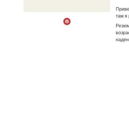
Приве
там я
Резюм
возра
наден