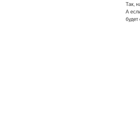
Так, 
А есл
будет