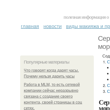
полезная информация о 
главная
новости
виды макияжа и пр
Сер
мо
Сод
С
Популярные материалы
Что говорят когда дарят часы.
Почему нельзя дарить часы
Работа в MLM, то есть сетевой
С
компании сейчас неразрывно
С
связана с создание своего
Сер
контента, своей страницы в соц
мо
сетях.