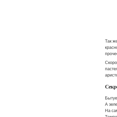
Так ж
красн
проче
Скоро
пасте
арист
Секр
Бытуе
А зел
На са
Темпе