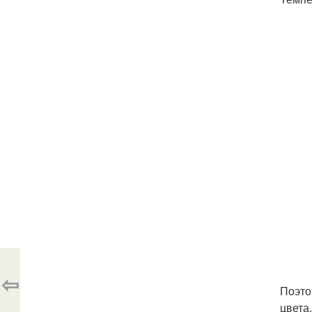
⇦
Поэто
цвета.