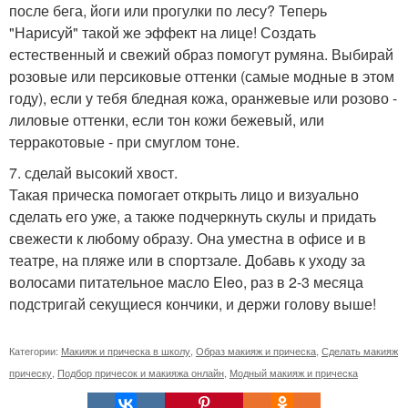
после бега, йоги или прогулки по лесу? Теперь
"Нарисуй" такой же эффект на лице! Создать
естественный и свежий образ помогут румяна. Выбирай
розовые или персиковые оттенки (самые модные в этом
году), если у тебя бледная кожа, оранжевые или розово -
лиловые оттенки, если тон кожи бежевый, или
терракотовые - при смуглом тоне.
7. сделай высокий хвост.
Такая прическа помогает открыть лицо и визуально
сделать его уже, а также подчеркнуть скулы и придать
свежести к любому образу. Она уместна в офисе и в
театре, на пляже или в спортзале. Добавь к уходу за
волосами питательное масло Eleo, раз в 2-3 месяца
подстригай секущиеся кончики, и держи голову выше!
Категории:
Макияж и прическа в школу
,
Образ макияж и прическа
,
Сделать макияж
прическу
,
Подбор причесок и макияжа онлайн
,
Модный макияж и прическа