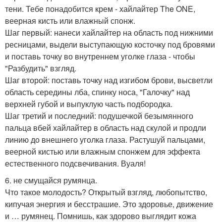
тени. Тебе понадобится крем - хайлайтер The ONE,
веерная кисть или влажный спонж.
Шаг первый: нанеси хайлайтер на область под нижними
ресницами, выдели выступающую косточку под бровями
и поставь точку во внутреннем уголке глаза - чтобы
"Разбудить" взгляд.
Шаг второй: поставь точку над изгибом брови, высветли
область середины лба, спинку носа, "Галочку" над
верхней губой и выпуклую часть подбородка.
Шаг третий и последний: подушечкой безымянного
пальца вбей хайлайтер в область над скулой и продли
линию до внешнего уголка глаза. Растушуй пальцами,
веерной кистью или влажным спонжем для эффекта
естественного подсвечивания. Вуаля!
6. не смущайся румянца.
Что такое молодость? Открытый взгляд, любопытство,
кипучая энергия и бесстрашие. Это здоровье, движение
и … румянец. Помнишь, как здорово выглядит кожа