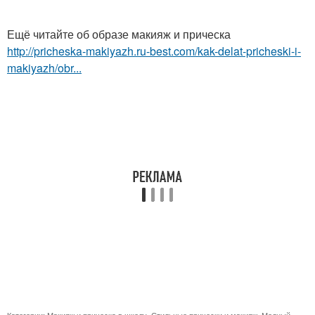
Ещё читайте об образе макияж и прическа
http://pricheska-makiyazh.ru-best.com/kak-delat-pricheski-i-
makiyazh/obr...