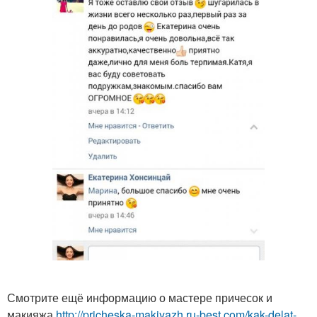
Смотрите ещё информацию о мастере причесок и
макияжа
http://pricheska-makiyazh.ru-best.com/kak-delat-