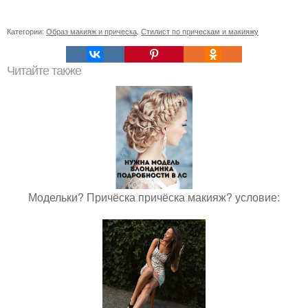
Категории:
Образ макияж и прическа
,
Стилист по прическам и макияжу
Читайте также
Модельки? Причёска причёска макияж? условие: