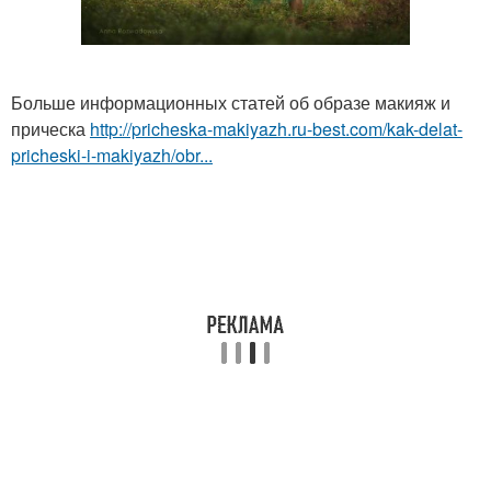
Больше информационных статей об образе макияж и
прическа
http://pricheska-makiyazh.ru-best.com/kak-delat-
pricheski-i-makiyazh/obr...