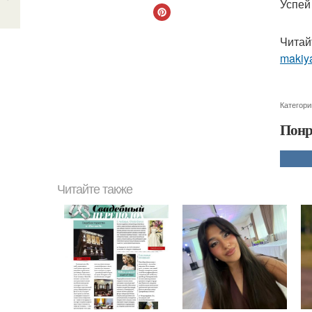
Успей
Читай
makiya
Категори
Понр
Читайте также