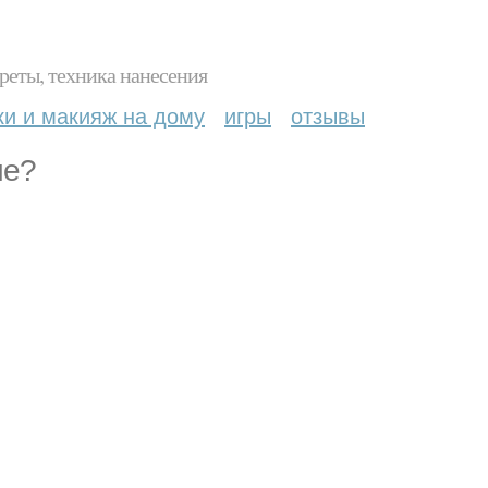
реты, техника нанесения
ки и макияж на дому
игры
отзывы
ие?