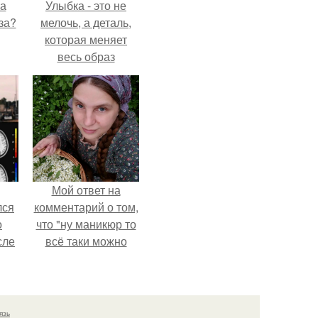
на
Улыбка - это не
за?
мелочь, а деталь,
которая меняет
весь образ
человека.
Мой ответ на
лся
комментарий о том,
о
что "ну маникюр то
сле
всё таки можно
нь
было бы сделать.
мым
ом.
язь