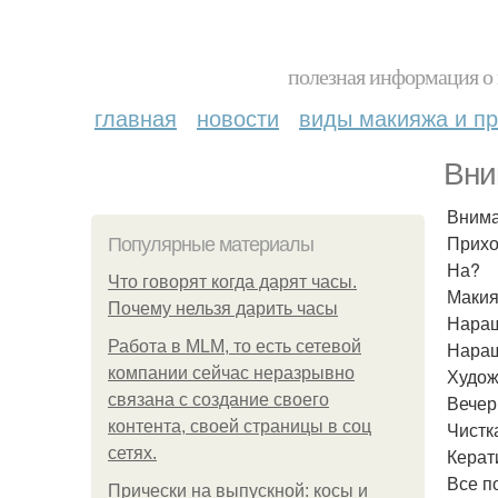
полезная информация о 
главная
новости
виды макияжа и пр
Вни
Внима
Прихо
Популярные материалы
На?
Что говорят когда дарят часы.
Макия
Почему нельзя дарить часы
Наращ
Работа в MLM, то есть сетевой
Наращ
компании сейчас неразрывно
Худож
связана с создание своего
Вечер
контента, своей страницы в соц
Чистк
сетях.
Керат
Все п
Прически на выпускной: косы и