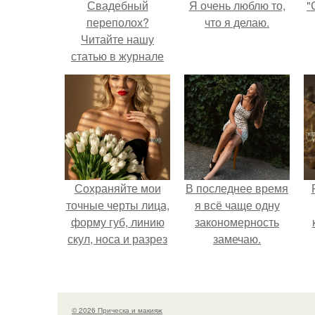
Свадебный
Я очень люблю то,
"
переполох?
что я делаю.
Читайте нашу
статью в журнале
"План Б" в рубрике.
Сохраняйте мои
В последнее время
точные черты лица,
я всё чаще одну
форму губ, линию
закономерность
скул, носа и разрез
замечаю.
глаз.
с
© 2026 Прическа и макияж