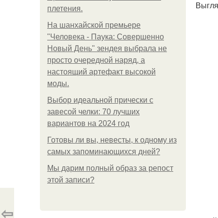
Выгля
плетения.
На шанхайской премьере
"Человека - Паука: Совершенно
Новый День" зендея выбрала не
просто очередной наряд, а
настоящий артефакт высокой
моды.
Выбор идеальной прически с
завесой челки: 70 лучших
вариантов на 2024 год
Готовы ли вы, невесты, к одному из
самых запоминающихся дней?
Мы дарим полный образ за репост
этой записи?
⇦