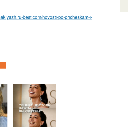
makiyazh.ru-best.com/novosti-po-pricheskam-i-