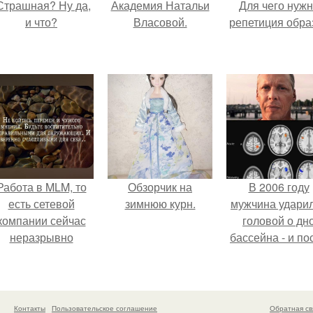
Страшная? Ну да,
Академия Натальи
Для чего нуж
и что?
Власовой.
репетиция обра
Работа в MLM, то
Обзорчик на
В 2006 году
есть сетевой
зимнюю курн.
мужчина удари
компании сейчас
головой о дн
неразрывно
бассейна - и по
вязана с создание
этого его жиз
своего контента,
изменилась са
своей страницы в
странным образ
соц сетях.
Контакты
Пользовательское соглашение
Обратная св