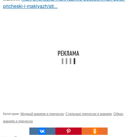
pricheski-i-makiyazh/sti...
Категории:
Модный макияж и прическа
,
Стильные прически и макияж
,
Образ
макияж и прическа