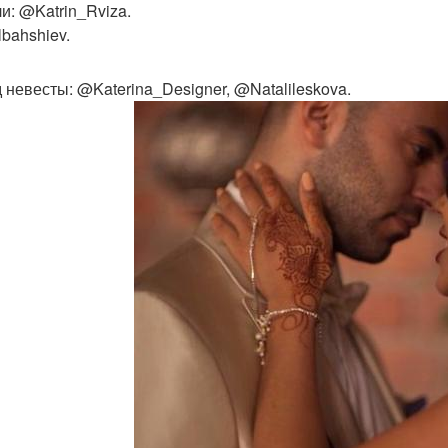
и: @Katrin_Rviza.
bahshiev.
 невесты: @Katerina_Designer, @Natalileskova.