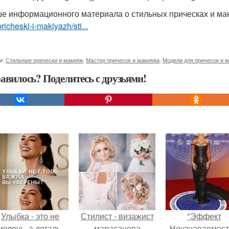
е информационного материала о стильных прическах и м
pricheski-i-makiyazh/sti...
и:
Стильные прически и макияж
,
Мастер причесок и макияжа
,
Модели для причесок и 
авилось? Поделитесь с друзьями!
Улыбка - это не
Стилист - визажист
"Эффект
мелочь, а деталь,
марасанова
Неузнаваемост