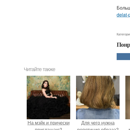
Больш
delat-
Категори
Понр
Читайте также
На мэйк и прически
Для чего нужна
приглашаю?
репетиция образа?