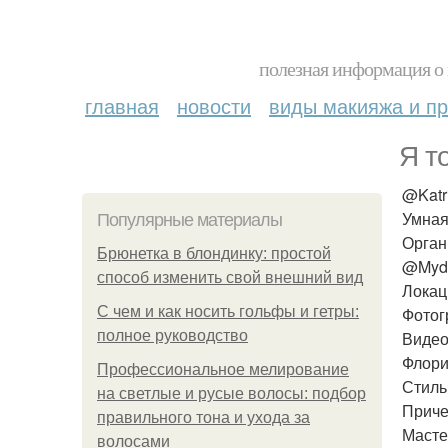
полезная информация о 
главная
новости
виды макияжа и пр
Я т
@Katr
Умная
Популярные материалы
Орган
Брюнетка в блондинку: простой
@Myd
способ изменить свой внешний вид
Локаци
С чем и как носить гольфы и гетры:
Фотог
полное руководство
Видео
Флори
Профессиональное мелирование
Стиль:
на светлые и русые волосы: подбор
Приче
правильного тона и ухода за
Масте
волосами