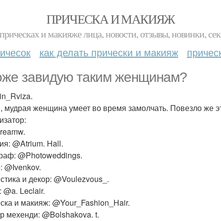
ПРИЧЕСКА И МАКИЯЖ
прическах и макияже лица, новости, отзывы, новинки, сек
ичесок
как делать прически и макияж
причес
оже завидую таким женщинам?
in_Rviza.
, мудрая женщина умеет во время замолчать. Повезло же 
изатор:
reamw.
я: @Atrium. Hall.
раф: @Photoweddings.
: @Ivenkov.
стика и декор: @Voulezvous_.
 @a. Leclair.
ска и макияж: @Your_Fashion_Hair.
р мехенди: @Bolshakova. t.