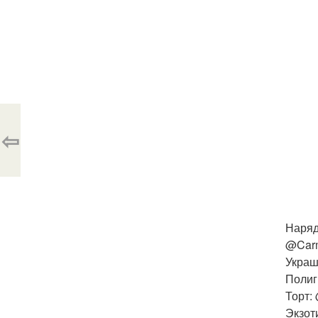
⇦
Наряд
@Carm
Украш
Полиг
Торт:
Экзот