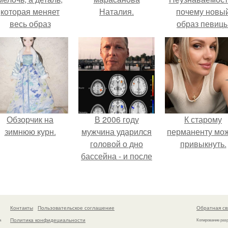
которая меняет
Наталия.
почему новы
весь образ
образ певиц
человека.
вызвал споры
гранях
возможного?
Обзорчик на
В 2006 году
К старому
зимнюю курн.
мужчина ударился
перманенту мо
головой о дно
привыкнуть.
бассейна - и после
этого его жизнь
изменилась самым
странным образом.
Контакты
Пользовательское соглашение
Обратная св
Политика конфидециальности
а
Копирование раз