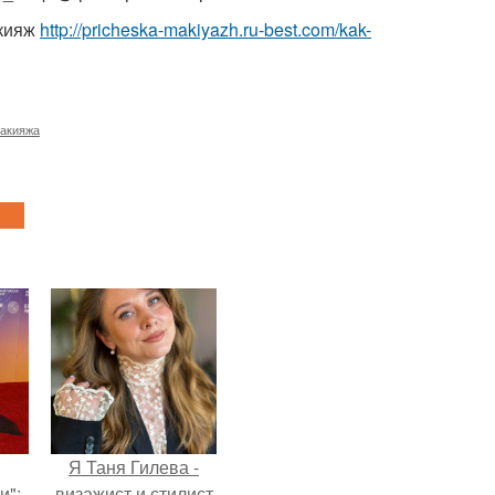
акияж
http://pricheska-makiyazh.ru-best.com/kak-
макияжа
Я Таня Гилева -
и":
визажист и стилист