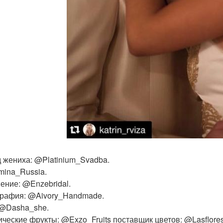
 жениха: @Platinium_Svadba.
ina_Russia.
ение: @Enzebridal.
рафия: @Aivory_Handmade.
 @Dasha_she.
ические фрукты: @Exzo_Fruits поставщик цветов: @Lasflor