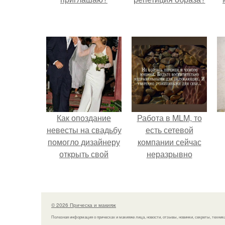
Как опоздание
Работа в MLM, то
невесты на свадьбу
есть сетевой
помогло дизайнеру
компании сейчас
открыть свой
неразрывно
бренд.
связана с создание
своего контента,
своей страницы в
соц сетях.
© 2026 Прическа и макияж
Полезная информация о прическах и макияже лица, новости, отзывы, новинки, секреты, техник