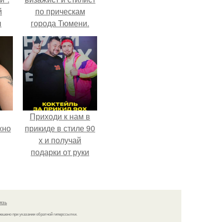
й
по прическам
ы
города Тюмени.
 о
Приходи к нам в
жно
прикиде в стиле 90
х и получай
подарки от руки
вверх!
язь
решено при указании обратной гиперссылки.