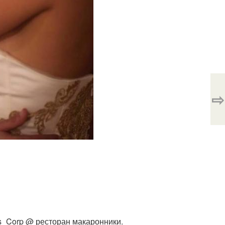
⇨
es_Corp @ ресторан макаронники.