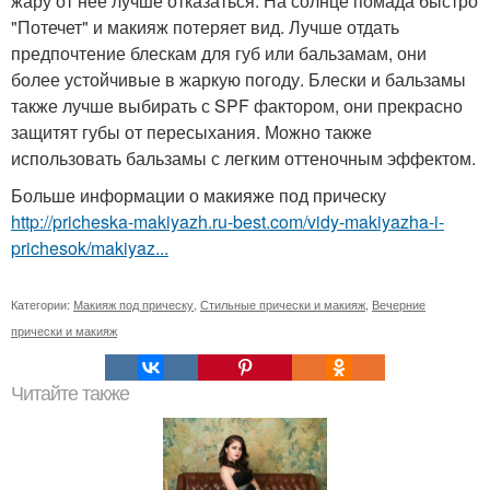
жару от нее лучше отказаться. На солнце помада быстро
"Потечет" и макияж потеряет вид. Лучше отдать
предпочтение блескам для губ или бальзамам, они
более устойчивые в жаркую погоду. Блески и бальзамы
также лучше выбирать с SPF фактором, они прекрасно
защитят губы от пересыхания. Можно также
использовать бальзамы с легким оттеночным эффектом.
Больше информации о макияже под прическу
http://pricheska-makiyazh.ru-best.com/vidy-makiyazha-i-
prichesok/makiyaz...
Категории:
Макияж под прическу
,
Стильные прически и макияж
,
Вечерние
прически и макияж
Читайте также