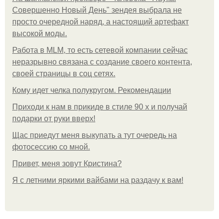
Совершенно Новый День" зендея выбрала не
просто очередной наряд, а настоящий артефакт
высокой моды.
Работа в MLM, то есть сетевой компании сейчас
неразрывно связана с создание своего контента,
своей страницы в соц сетях.
Кому идет челка полукругом. Рекомендации
Приходи к нам в прикиде в стиле 90 х и получай
подарки от руки вверх!
Щас приедут меня выкупать а тут очередь на
фотосессию со мной.
Привет, меня зовут Кристина?
Я с летними яркими вайбами на раздачу к вам!