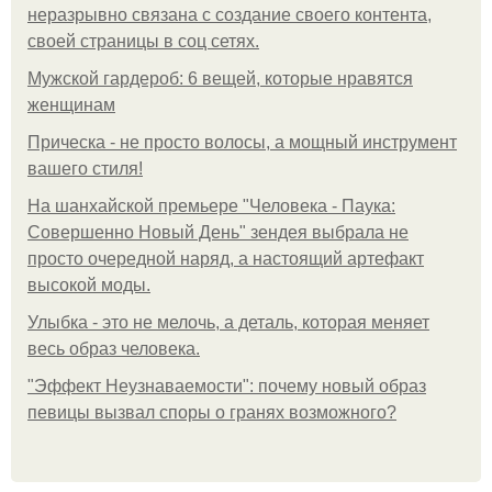
неразрывно связана с создание своего контента,
своей страницы в соц сетях.
Мужской гардероб: 6 вещей, которые нравятся
женщинам
Прическа - не просто волосы, а мощный инструмент
вашего стиля!
На шанхайской премьере "Человека - Паука:
Совершенно Новый День" зендея выбрала не
просто очередной наряд, а настоящий артефакт
высокой моды.
Улыбка - это не мелочь, а деталь, которая меняет
весь образ человека.
"Эффект Неузнаваемости": почему новый образ
певицы вызвал споры о гранях возможного?