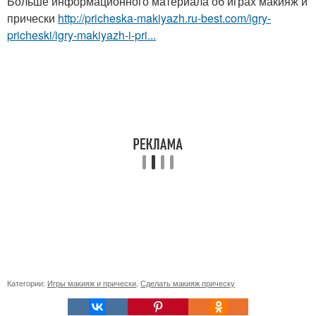
Больше информационного материала об играх макияж и
прически
http://pricheska-makiyazh.ru-best.com/igry-
pricheski/igry-makiyazh-i-pri...
Категории:
Игры макияж и прически
,
Сделать макияж прическу