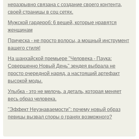
неразрывно связана с создание своего контента,
своей страницы в соц сетях.
Мужской гардероб: 6 вещей, которые нравятся
женщинам
Прическа - не просто волосы, а мощный инструмент
вашего стиля!
На шанхайской премьере "Человека - Паука:
Совершенно Новый День" зендея выбрала не
просто очередной наряд, а настоящий артефакт
высокой моды.
Улыбка - это не мелочь, а деталь, которая меняет
весь образ человека.
"Эффект Неузнаваемости": почему новый образ
певицы вызвал споры о гранях возможного?