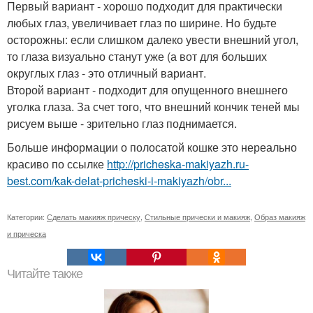
Первый вариант - хорошо подходит для практически
любых глаз, увеличивает глаз по ширине. Но будьте
осторожны: если слишком далеко увести внешний угол,
то глаза визуально станут уже (а вот для больших
округлых глаз - это отличный вариант.
Второй вариант - подходит для опущенного внешнего
уголка глаза. За счет того, что внешний кончик теней мы
рисуем выше - зрительно глаз поднимается.
Больше информации о полосатой кошке это нереально
красиво по ссылке
http://pricheska-makiyazh.ru-
best.com/kak-delat-pricheski-i-makiyazh/obr...
Категории:
Сделать макияж прическу
,
Стильные прически и макияж
,
Образ макияж
и прическа
Читайте также