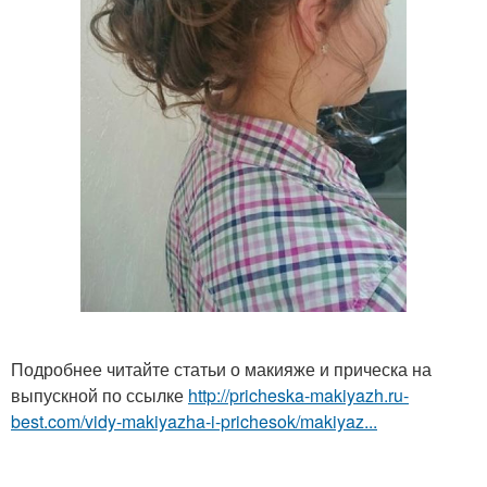
Подробнее читайте статьи о макияже и прическа на
выпускной по ссылке
http://pricheska-makiyazh.ru-
best.com/vidy-makiyazha-i-prichesok/makiyaz...