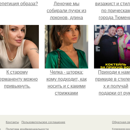
епетиция образа?
Леночке мы
визажист и стил
собирали пучок из
по прическа
локонов, длина
города Тюмен
совсем немного
ниже плеч.
К старому
Челка - шторка:
Приходи к нам
ерманенту можно
кому подходит, как
прикиде в стиле
привыкнуть.
носить и с какими
х и получай
стрижками
подарки от ру
сочетать.
вверх!
Контакты
Пользовательское соглашение
Обратная св
Политика конфидециальности
а
Копирование раз