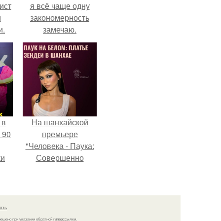
ист
я всё чаще одну
м
закономерность
и.
замечаю.
 в
На шанхайской
 90
премьере
"Человека - Паука:
ки
Совершенно
Новый День"
зендея выбрала не
просто очередной
наряд, а настоящий
язь
артефакт высокой
решено при указании обратной гиперссылки.