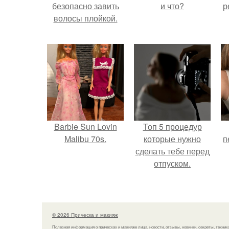
безопасно завить
и что?
р
волосы плойкой.
Barbie Sun Lovin
Топ 5 процедур
Malibu 70s.
которые нужно
п
сделать тебе перед
отпуском.
© 2026 Прическа и макияж
Полезная информация о прическах и макияже лица, новости, отзывы, новинки, секреты, техник