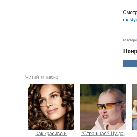
Смотр
makiya
Категори
Понр
Читайте также
Как красиво и
"Страшная? Ну да,