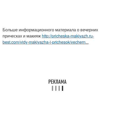
Больше информационного материала о вечерних
прическах и макияж
http://pricheska-makiyazh.ru-
best.com/vidy-makiyazha-i-prichesok/vechern...