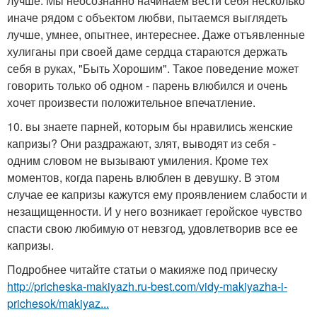
лучше. Мы неосознанно начинаем вести себя несколько
иначе рядом с объектом любви, пытаемся выглядеть
лучше, умнее, опытнее, интереснее. Даже отъявленные
хулиганы при своей даме сердца стараются держать
себя в руках, "Быть Хорошим". Такое поведение может
говорить только об одном - парень влюбился и очень
хочет произвести положительное впечатление.
10. вы знаете парней, которым бы нравились женские
капризы? Они раздражают, злят, выводят из себя -
одним словом не вызывают умиления. Кроме тех
моментов, когда парень влюблен в девушку. В этом
случае ее капризы кажутся ему проявлением слабости и
незащищенности. И у него возникает геройское чувство
спасти свою любимую от невзгод, удовлетворив все ее
капризы.
Подробнее читайте статьи о макияже под прическу
http://pricheska-makiyazh.ru-best.com/vidy-makiyazha-i-
prichesok/makiyaz...