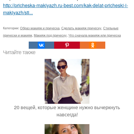
http://pricheska-makiyazh.ru-best.com/kak-delat-pricheski-i-
makiyazh/sti...
Категории:
Образ макияж и прическа
,
Сделать макияж прическу
,
Стильные
прически и макияж
,
Макияж под прическу
,
Что сначала макияж или прическа
Читайте также
20 вещей, которые женщине нужно вычеркнуть
навсегда!