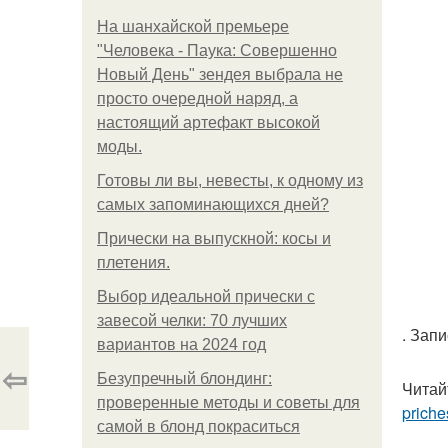
На шанхайской премьере
"Человека - Паука: Совершенно
Новый День" зендея выбрала не
просто очередной наряд, а
настоящий артефакт высокой
моды.
Готовы ли вы, невесты, к одному из
самых запоминающихся дней?
Прически на выпускной: косы и
плетения.
Выбор идеальной прически с
завесой челки: 70 лучших
. Зап
вариантов на 2024 год
⇦
Безупречный блондинг:
Читай
проверенные методы и советы для
priche
самой в блонд покраситься