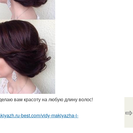
сделаю вам красоту на любую длину волос!
⇨
akiyazh.ru-best.com/vidy-makiyazha-i-