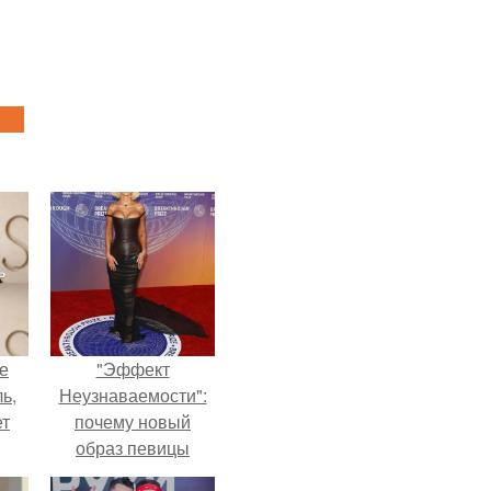
не
"Эффект
ь,
Неузнаваемости":
ет
почему новый
образ певицы
вызвал споры о