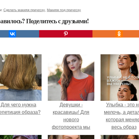
и:
Сделать макияж прическу
,
Макияж под прическу
авилось? Поделитесь с друзьями!
Для чего нужна
Девушки -
Улыбка - это 
епетиция образа?
красавицы! Для
мелочь, а детал
нового
которая меня
фотопроекта мы
весь образ
ищем модель (1-2
человека.