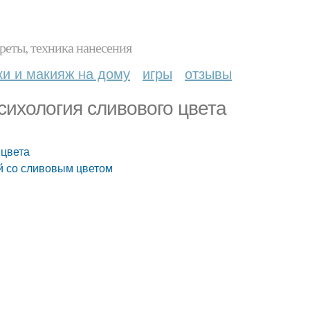
реты, техника нанесения
ки и макияж на дому
игры
отзывы
сихология сливового цвета
 цвета
й со сливовым цветом