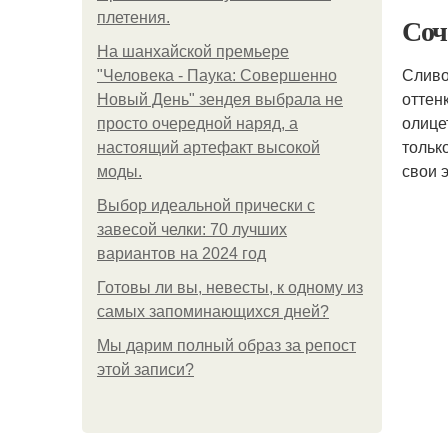
плетения.
Соч
На шанхайской премьере
Сливо
"Человека - Паука: Совершенно
оттен
Новый День" зендея выбрала не
олице
просто очередной наряд, а
тольк
настоящий артефакт высокой
свои 
моды.
Выбор идеальной прически с
завесой челки: 70 лучших
вариантов на 2024 год
Готовы ли вы, невесты, к одному из
самых запоминающихся дней?
Мы дарим полный образ за репост
этой записи?