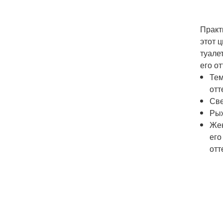
Практ
этот 
туале
его от
Тем
отт
Све
Рыж
Жен
его
отт