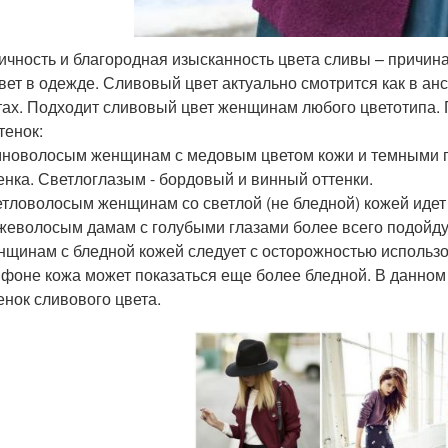
ичность и благородная изысканность цвета сливы – причин
цвет в одежде. Сливовый цвет актуально смотрится как в ан
тах. Подходит сливовый цвет женщинам любого цветотипа. Г
тенок:
новолосым женщинам с медовым цветом кожи и темными г
енка. Светлоглазым - бордовый и винный оттенки.
тловолосым женщинам со светлой (не бледной) кожей идет 
еволосым дамам с голубыми глазами более всего подойдут
щинам с бледной кожей следует с осторожностью использо
 фоне кожа может показаться еще более бледной. В данно
енок сливового цвета.