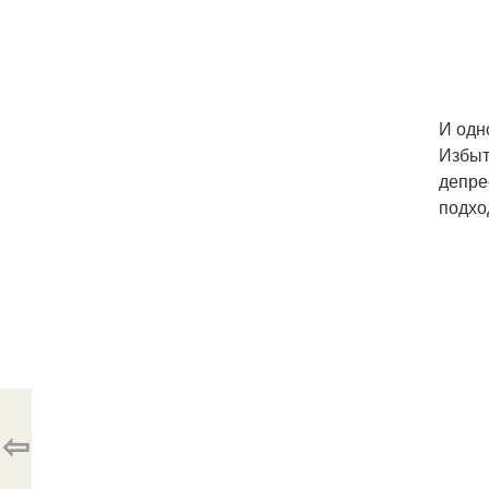
И одн
Избыт
депре
подхо
⇦