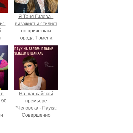
Я Таня Гилева -
и":
визажист и стилист
й
по прическам
ы
города Тюмени.
 о
 в
На шанхайской
 90
премьере
"Человека - Паука:
ки
Совершенно
Новый День"
зендея выбрала не