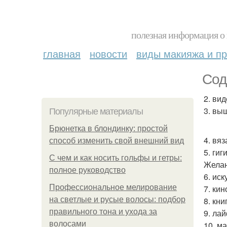
полезная информация о 
главная
новости
виды макияжа и пр
Сод
2. вид
3. вы
Популярные материалы
Брюнетка в блондинку: простой
4. вяз
способ изменить свой внешний вид
5. гиг
С чем и как носить гольфы и гетры:
Желан
полное руководство
6. ис
Профессиональное мелирование
7. кин
на светлые и русые волосы: подбор
8. кни
правильного тона и ухода за
9. ла
волосами
10. м