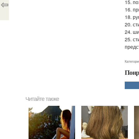
⇦
15. п
16. пр
18. р
20. ст
24. ш
25. с
предс
Категори
Понр
Читайте также