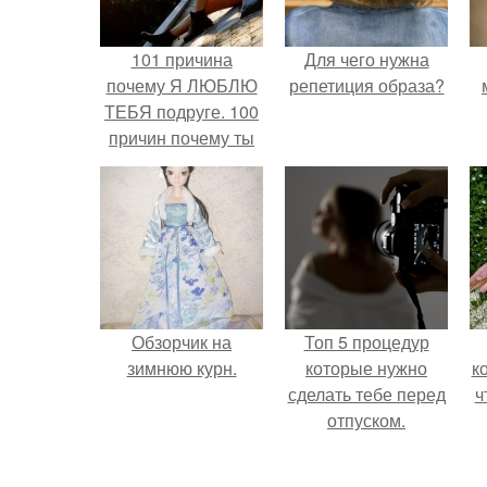
101 причина
Для чего нужна
почему Я ЛЮБЛЮ
репетиция образа?
ТЕБЯ подруге. 100
причин почему ты
моя лучшая
подруга.
Обзорчик на
Топ 5 процедур
зимнюю курн.
которые нужно
к
сделать тебе перед
ч
отпуском.