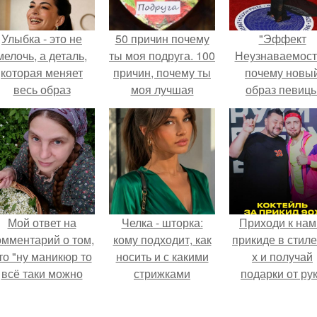
Улыбка - это не
50 причин почему
"Эффект
мелочь, а деталь,
ты моя подруга. 100
Неузнаваемост
которая меняет
причин, почему ты
почему новы
весь образ
моя лучшая
образ певиц
человека.
подруга.
вызвал споры
гранях
возможного?
Мой ответ на
Челка - шторка:
Приходи к нам
омментарий о том,
кому подходит, как
прикиде в стиле
то "ну маникюр то
носить и с какими
х и получай
всё таки можно
стрижками
подарки от ру
было бы сделать.
сочетать.
вверх!