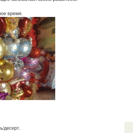
ное время.
ь/десерт.