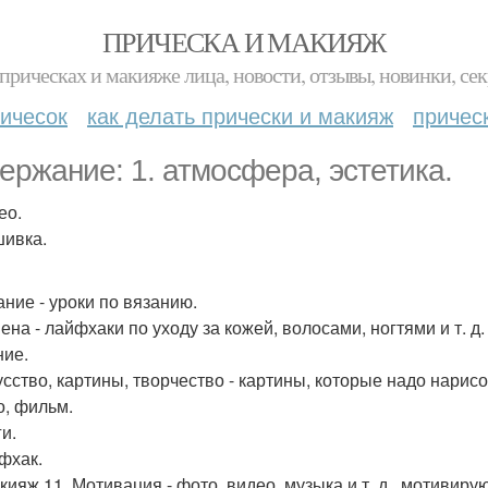
ПРИЧЕСКА И МАКИЯЖ
прическах и макияже лица, новости, отзывы, новинки, сек
ичесок
как делать прически и макияж
причес
ержание: 1. атмосфера, эстетика.
ео.
шивка.
ание - уроки по вязанию.
иена - лайфхаки по уходу за кожей, волосами, ногтями и т. д.
ие.
кусство, картины, творчество - картины, которые надо нарис
о, фильм.
ги.
йфхак.
акияж 11. Мотивация - фото, видео, музыка и т. д., мотиви