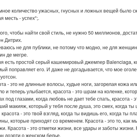
мное количество ужасных, гнусных и ложных вещей было ска
 месть - успех";.
того, чтобы найти свой стиль, не нужно 50 миллионов, достат
н Дитрих.
еваюсь не для публики, не потому что модно, не для женщин
ин де мегре.
ня есть простой серый кашемировый джемпер Balenciaga, ко
ый поправляет его. И даже не догадывается, что мое оголе
уотсон.
ота - это не длинные волосы, худые ноги, загорелая кожа ил
ло и теперь улыбается, красота - это шрам на коленке, котор
ах под глазами, когда любовь не дает тебе спать, красота - 
ший макияж, который у тебя после душа, это смех, когда ты 
 красота - это твой взгляд, когда ты видишь его, когда ты п
ны, которые приходят со временем. Красота - это то, как м
жи. Красота - это отметки жизни, все удары и заботы жизни.
н доэрти о женском белье.