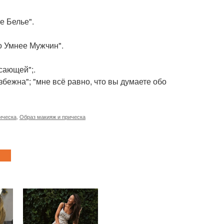
е Белье".
о Умнее Мужчин".
сающей";.
избежна"; "мне всё равно, что вы думаете обо
ическа
,
Образ макияж и прическа