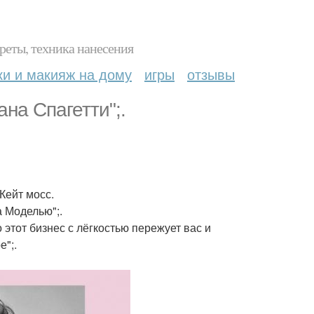
реты, техника нанесения
ки и макияж на дому
игры
отзывы
на Спагетти";.
 Кейт мосс.
 Моделью";.
 этот бизнес с лёгкостью пережует вас и
е";.