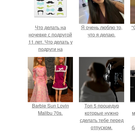
Что делать на
Я очень люблю то,
"
ночевке с подругой
что я делаю.
11 лет. Что делать у
подруги на
ночёвке?
Barbie Sun Lovin
Топ 5 процедур
Malibu 70s.
которые нужно
м
сделать тебе перед
отпуском.
б