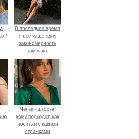
на
В последнее время
за?
я всё чаще одну
закономерность
замечаю.
Челка - шторка:
жно
кому подходит, как
носить и с какими
стрижками
сочетать.