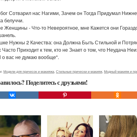
 бог Сотварил нас Нагими, Зачем он Тогда Придумал Нижне
а белуччи.
е Женщины - Что-то Невероятное, мне Кажется они Горазд
шанель.
шке Нужны 2 Качества: она Должна Быть Стильной и Потря
х Часто Приходит к тем, кто не Знает о том, что Неудача Не
Я о вас не думаю вообще".
и:
Модели для причесок и макияжа
,
Стильные прически и макияж
,
Модный макияж и пр
авилось? Поделитесь с друзьями!