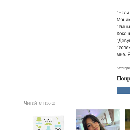
"Если
Моник
"Умны
Коко 
"Деву
"Успе
мне. 
Категори
Понр
Читайте также