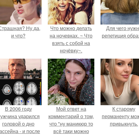
Страшная? Ну да,
Что можно делать
Для чего нуж
и что?
на ночевках. ~ Что
репетиция обра
взять с собой на
ночёвку~.
В 2006 году
Мой ответ на
К старому
ужчина ударился
комментарий о том,
перманенту мо
головой о дно
что "ну маникюр то
привыкнуть.
ассейна - и после
всё таки можно
этого его жизнь
было бы сделать.