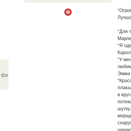
"Огро
Лучшая
"Для 
Марле
"Я од
Карол
"У ме
любим
⇦
Эмма 
"Крас
плака
в круг
потек
шутку,
морщи
снару
шенно