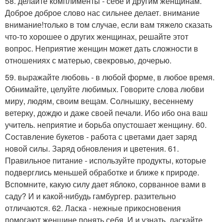
58. делайте комплименты - себе и другим женщинам.
Доброе доброе слово нас сильнее делает. внимание
внимание!только в том случае, если вам тяжело сказать
что-то хорошее о других женщинах, решайте этот
вопрос. Неприятие женщин может дать сложности в
отношениях с матерью, свекровью, дочерью.
59. выражайте любовь - в любой форме, в любое время.
Обнимайте, целуйте любимых. Говорите слова любви
миру, людям, своим вещам. Солнышку, весеннему
ветерку, дождю и даже своей печали. Ибо ибо она ваш
учитель. неприятие и борьба опустошает женщину. 60.
Составление букетов - работа с цветами дает заряд
новой силы. Заряд обновления и цветения. 61.
Правильное питание - используйте продукты, которые
подверглись меньшей обработке и ближе к природе.
Вспомните, какую силу дает яблоко, сорванное вами в
саду? И и какой-нибудь гамбургер. разительно
отличаются. 62. Ласка - нежные прикосновения
помогают женщине понять себя. И и узнать. ласкайте