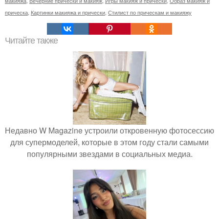
макияжа
,
Вечерние прически и макияж
,
Игры макияж и прически
,
Образ макияж и
прическа
,
Картинки макияжа и прически
,
Стилист по прическам и макияжу
Читайте также
Недавно W Magazine устроили откровенную фотосессию
для супермоделей, которые в этом году стали самыми
популярными звездами в социальных медиа.