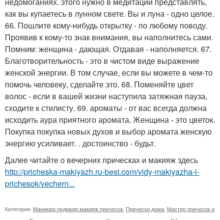
недомоганиях. этого нужно в медитации представлять,
как вы купаетесь в лунном свете. Вы и луна - одно целое.
66. Пошлите кому-нибудь открытку - по любому поводу.
Проявив к кому-то знак внимания, вы наполнитесь сами.
Помним: женщина - дающая. Отдавая - наполняется. 67.
Благотворительность - это в чистом виде выражение
женской энергии. В том случае, если вы можете в чем-то
помочь человеку, сделайте это. 68. Поменяйте цвет
волос - если в вашей жизни наступила затяжная пауза,
сходите к стилисту. 69. ароматы - от вас всегда должна
исходить аура приятного аромата. Женщина - это цветок.
Покупка покупка новых духов и выбор аромата женскую
энергию усиливает. . достоинство - будьт.
Далее читайте о вечерних прическах и макияж здесь
http://pricheska-makiyazh.ru-best.com/vidy-makiyazha-i-
prichesok/vechern...
Категории:
Маникюр педикюр макияж прическа
,
Прически дома
,
Мастер причесок и