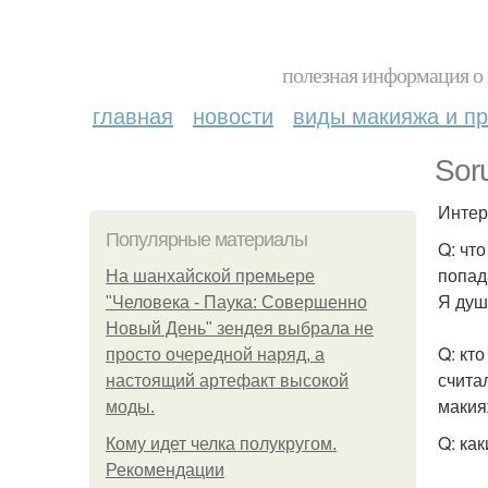
полезная информация о 
главная
новости
виды макияжа и пр
Sor
Интер
Популярные материалы
Q: чт
попад
На шанхайской премьере
Я душ
"Человека - Паука: Совершенно
Новый День" зендея выбрала не
Q: кто
просто очередной наряд, а
счита
настоящий артефакт высокой
макия
моды.
Q: ка
Кому идет челка полукругом.
Рекомендации