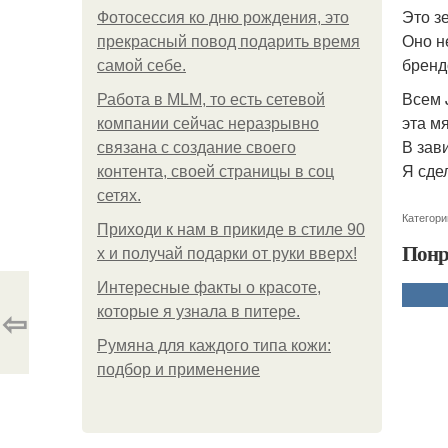
Это з
Фотосессия ко дню рождения, это
Оно н
прекрасный повод подарить время
бренд
самой себе.
Всем 
Работа в MLM, то есть сетевой
эта мя
компании сейчас неразрывно
В зав
связана с создание своего
Я сдел
контента, своей страницы в соц
сетях.
Категори
Приходи к нам в прикиде в стиле 90
Понр
х и получай подарки от руки вверх!
Интересные факты о красоте,
⇦
которые я узнала в питере.
Румяна для каждого типа кожи:
подбор и применение