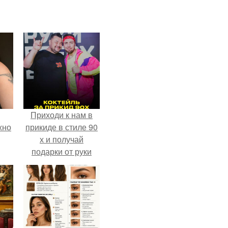
Приходи к нам в
жно
прикиде в стиле 90
х и получай
подарки от руки
вверх!