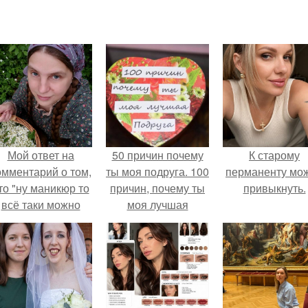
Мой ответ на
50 причин почему
К старому
омментарий о том,
ты моя подруга. 100
перманенту мо
то "ну маникюр то
причин, почему ты
привыкнуть.
всё таки можно
моя лучшая
было бы сделать.
подруга.