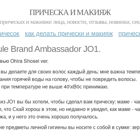
ПРИЧЕСКА И МАКИЯЖ
прическах и макияже лица, новости, отзывы, новинки, сек
ичесок
как делать прически и макияж
причес
ule Brand Ambassador JO1.
вью Ohira Shosei ver.
о вы делаете для своих волос каждый день: мне важна темп
ания горячей воды на голову, чтобы не повредить волосы.
 при температуре не выше 40\xB0с принимаю.
 из JO1 вы бы хотели, чтобы сделал вам прическу: маме - ча
л, что Скай хорош в этом, но недавно я увидел, как маме -
жа, и у него это очень хорошо получалось.
кие предметы личной гигиены вы носите с собой в сумке: зер