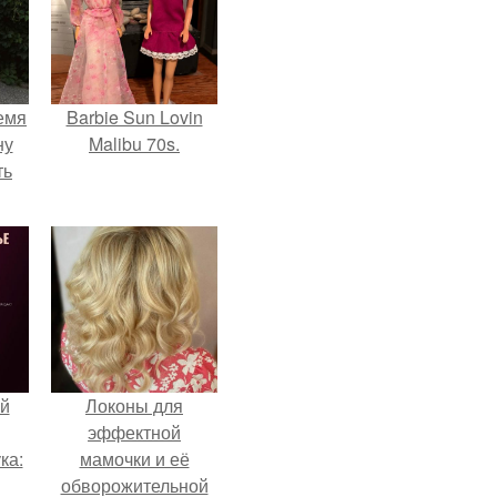
емя
Barbie Sun Lovin
ну
Malibu 70s.
ть
й
Локоны для
эффектной
ка:
мамочки и её
обворожительной