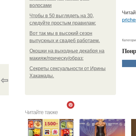
волосами
Читай
Чтобы в 50 выглядеть на 30,
priche
следуйте простым правилам:
Вот так мы в высокий сезон
Категори
выпускных и свадеб работаем.
Понр
Окошки на выходные декабря на
макияж/прическу/образ:
Секреты сексуальности от Ирины
⇦
Хакамады.
Читайте также