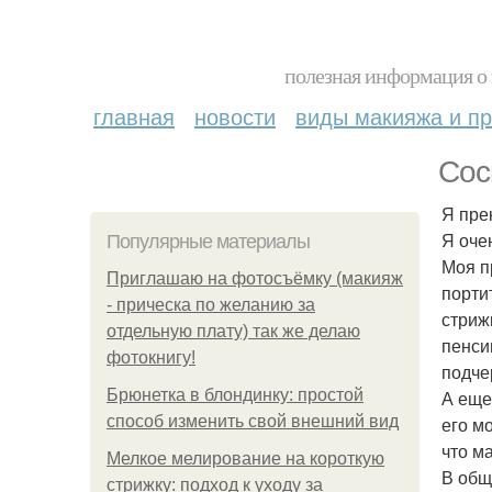
полезная информация о 
главная
новости
виды макияжа и пр
Сос
Я пре
Я оче
Популярные материалы
Моя п
Приглашаю на фотосъёмку (макияж
порти
- прическа по желанию за
стриж
отдельную плату) так же делаю
пенси
фотокнигу!
подче
Брюнетка в блондинку: простой
А еще
способ изменить свой внешний вид
его м
что м
Мелкое мелирование на короткую
В общ
стрижку: подход к уходу за