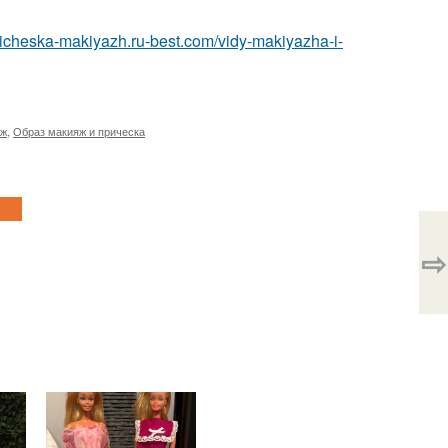
pricheska-makiyazh.ru-best.com/vidy-makiyazha-i-
яж
,
Образ макияж и прическа
⇨