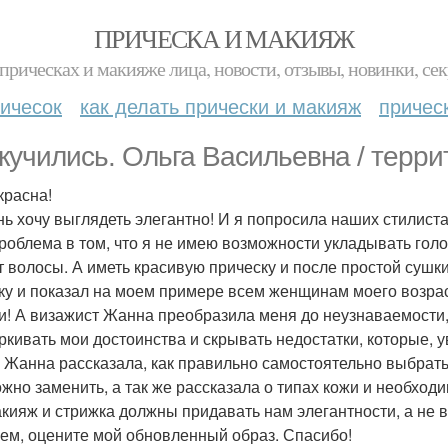
ПРИЧЕСКА И МАКИЯЖ
прическах и макияже лица, новости, отзывы, новинки, сек
ичесок
как делать прически и макияж
причес
кучились. Ольга Васильевна / терри
красна!
нь хочу выглядеть элегантно! И я попросила наших стилист
роблема в том, что я не имею возможности укладывать голо
т волосы. А иметь красивую прическу и после простой сушк
ку и показал на моем примере всем женщинам моего возрас
и! А визажист Жанна преобразила меня до неузнаваемости,
ркивать мои достоинства и скрывать недостатки, которые, у
 Жанна рассказала, как правильно самостоятельно выбрать
ожно заменить, а так же рассказала о типах кожи и необход
акияж и стрижка должны придавать нам элегантности, а не в
ем, оцените мой обновленный образ. Спасибо!