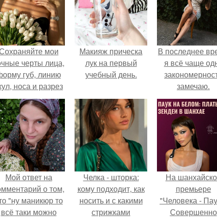
Сохраняйте мои
Макияж прическа
В последнее вр
очные черты лица,
лук на первый
я всё чаще од
форму губ, линию
учебный день.
закономернос
кул, носа и разрез
замечаю.
глаз.
Мой ответ на
Челка - шторка:
На шанхайско
омментарий о том,
кому подходит, как
премьере
то "ну маникюр то
носить и с какими
"Человека - Пау
всё таки можно
стрижками
Совершенно