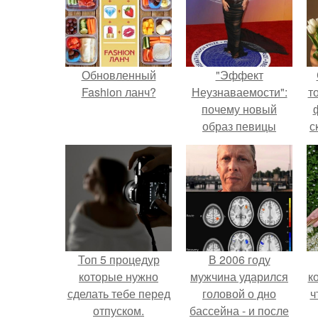
Обновленный
"Эффект
Fashion ланч?
Неузнаваемости":
т
почему новый
образ певицы
с
вызвал споры о
гранях
возможного?
Топ 5 процедур
В 2006 году
которые нужно
мужчина ударился
к
сделать тебе перед
головой о дно
ч
отпуском.
бассейна - и после