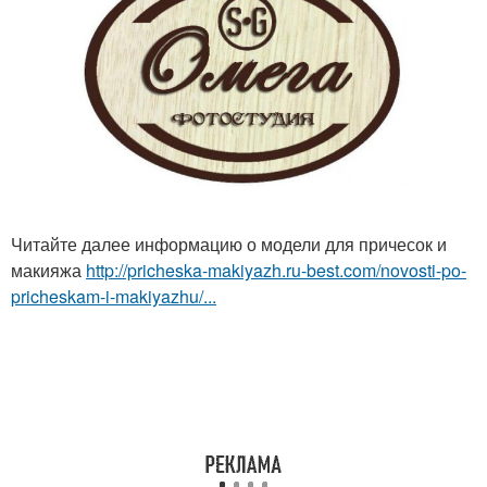
Читайте далее информацию о модели для причесок и
макияжа
http://pricheska-makiyazh.ru-best.com/novosti-po-
pricheskam-i-makiyazhu/...