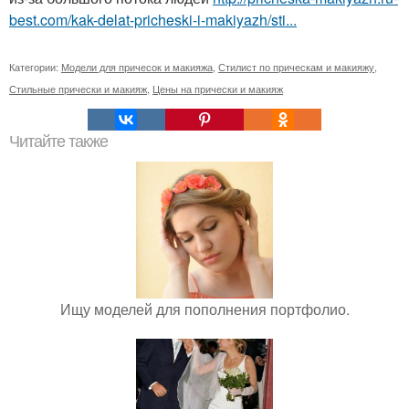
best.com/kak-delat-pricheski-i-makiyazh/sti...
Категории:
Модели для причесок и макияжа
,
Стилист по прическам и макияжу
,
Стильные прически и макияж
,
Цены на прически и макияж
Читайте также
Ищу моделей для пополнения портфолио.