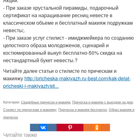
Акции:
- При заказе хрустальной пирамиды, подарочный
сертификат на наращивание ресниц невесте в
классическом объеме и бесплатный макияж подружкам
невесты;.
- При заказе услуг стилист - имиджмейкера по созданию
целостного образа молодоженов, сценарий и
костюмированный выкуп бесплатно-50% скидка на
нестандартный букет невесты.?
Читайте далее статьи о стилисте по прическам и
макияжу
http://pricheska-makiyazh.ru-best.com/kak-delat-
pricheski-i-makiyazh/sti...
Категории:
Свадебные прически и макияж
,
Прическа и макияж с выездом на дом
,
Стилист по прическам и макияжу
,
Прическа и макияж бесплатно
,
Образ макияж и
прическа
Читайте также