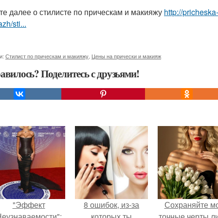
те далее о стилисте по прическам и макияжу
http://prichesk
zh/sti...
и:
Стилист по прическам и макияжу
,
Цены на прически и макияж
авилось? Поделитесь с друзьями!
"Эффект
8 ошибок, из-за
Сохраняйте м
еузнаваемости":
которых ты
точные черты ли