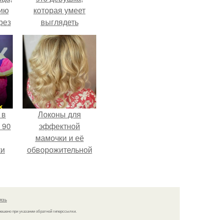
нию
которая умеет
рез
выглядеть
привлекательно и
элегантно в любои
ситуации.
 в
Локоны для
 90
эффектной
мамочки и её
ки
обворожительной
дочурки.
язь
решено при указании обратной гиперссылки.