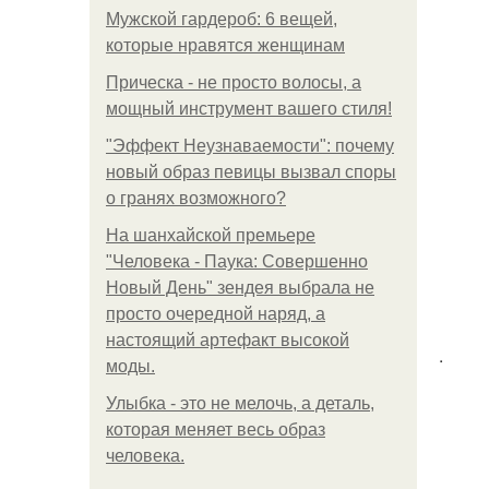
Мужской гардероб: 6 вещей,
которые нравятся женщинам
Прическа - не просто волосы, а
мощный инструмент вашего стиля!
"Эффект Неузнаваемости": почему
новый образ певицы вызвал споры
о гранях возможного?
На шанхайской премьере
"Человека - Паука: Совершенно
Новый День" зендея выбрала не
просто очередной наряд, а
настоящий артефакт высокой
.
моды.
Улыбка - это не мелочь, а деталь,
которая меняет весь образ
человека.