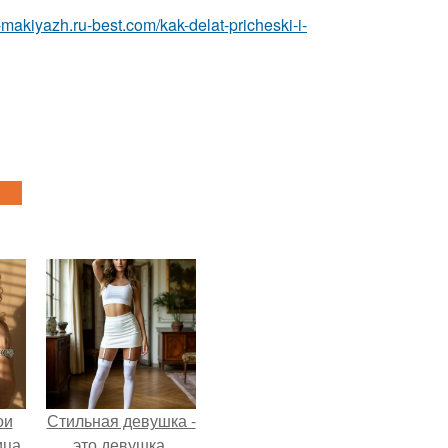
a-makiyazh.ru-best.com/kak-delat-pricheski-i-
ои
Стильная девушка -
ца,
это девушка,