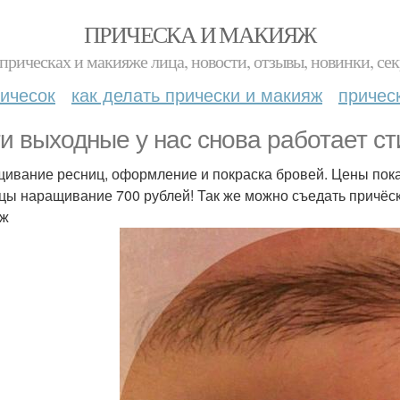
ПРИЧЕСКА И МАКИЯЖ
прическах и макияже лица, новости, отзывы, новинки, сек
ичесок
как делать прически и макияж
причес
ти выходные у нас снова работает ст
ивание ресниц, оформление и покраска бровей. Цены пока 
цы наращивание 700 рублей! Так же можно съедать причё
яж