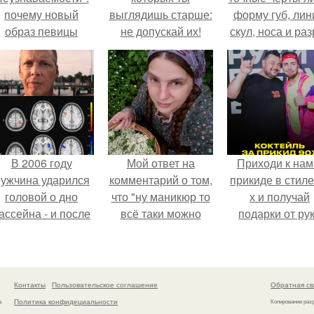
почему новый
выглядишь старше:
форму губ, ли
образ певицы
не допускай их!
скул, носа и раз
вызвал споры о
глаз.
гранях
возможного?
В 2006 году
Мой ответ на
Приходи к нам
ужчина ударился
комментарий о том,
прикиде в стиле
головой о дно
что "ну маникюр то
х и получай
ассейна - и после
всё таки можно
подарки от ру
этого его жизнь
было бы сделать.
вверх!
зменилась самым
транным образом.
Контакты
Пользовательское соглашение
Обратная св
Политика конфидециальности
а
Копирование раз