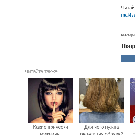
Читай
makiya
Категори
Понр
Читайте также
Kакие прически
Для чего нужна
мужчины
репетиция образа?
Н