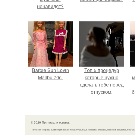
ненавидят?
Barbie Sun Lovin
Топ 5 процедур
Malibu 70s.
которые нужно
м
сделать тебе перед
отпуском.
б
и
с
© 2026 Прическа и макияж
Полезная информация о прическах и макияже лица, новости, отзывы, новинки, секреты, техник