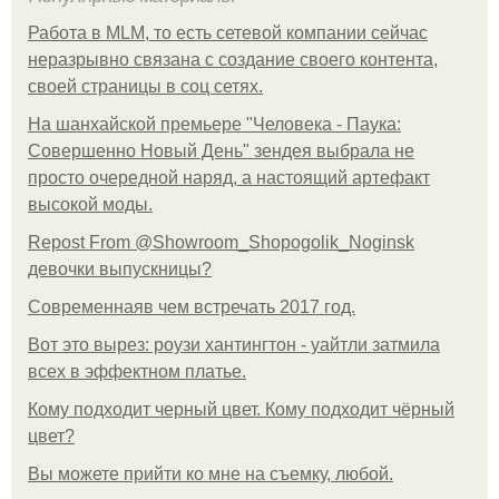
Работа в MLM, то есть сетевой компании сейчас
неразрывно связана с создание своего контента,
своей страницы в соц сетях.
На шанхайской премьере "Человека - Паука:
Совершенно Новый День" зендея выбрала не
просто очередной наряд, а настоящий артефакт
высокой моды.
Repost From @Showroom_Shopogolik_Noginsk
девочки выпускницы?
Современнаяв чем встречать 2017 год.
Вот это вырез: роузи хантингтон - уайтли затмила
всех в эффектном платьe.
Кому подходит черный цвет. Кому подходит чёрный
цвет?
Вы можете прийти ко мне на съемку, любой.