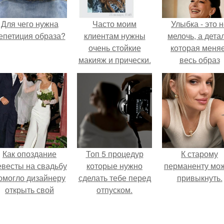
Для чего нужна
Часто моим
Улыбка - это 
епетиция образа?
клиентам нужны
мелочь, а детал
очень стойкие
которая меня
макияж и прически.
весь образ
человека.
Как опоздание
Топ 5 процедур
К старому
евесты на свадьбу
которые нужно
перманенту мо
омогло дизайнеру
сделать тебе перед
привыкнуть.
открыть свой
отпуском.
бренд.