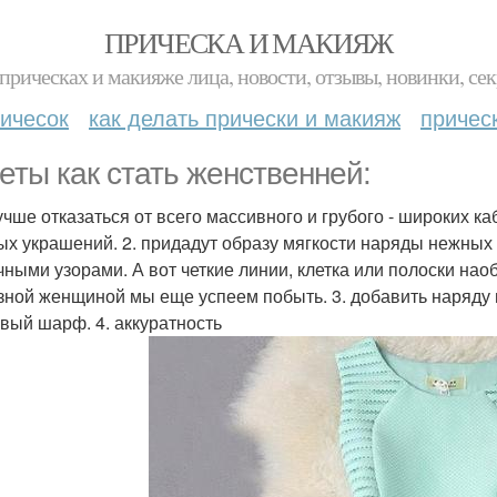
ПРИЧЕСКА И МАКИЯЖ
прическах и макияже лица, новости, отзывы, новинки, сек
ичесок
как делать прически и макияж
причес
еты как стать женственней:
Лучше отказаться от всего массивного и грубого - широких к
ых украшений. 2. придадут образу мягкости наряды нежных 
чными узорами. А вот четкие линии, клетка или полоски наоб
зной женщиной мы еще успеем побыть. 3. добавить наряду 
вый шарф. 4. аккуратность