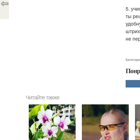
⇦
5. уч
ты ре
удобн
штрих
не пе
Категори
Понр
Читайте также