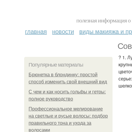
полезная информация о 
главная
новости
виды макияжа и пр
Сов
? 1. 
крупн
Популярные материалы
цвето
Брюнетка в блондинку: простой
серье
способ изменить свой внешний вид
шелко
С чем и как носить гольфы и гетры:
полное руководство
Профессиональное мелирование
на светлые и русые волосы: подбор
правильного тона и ухода за
волосами