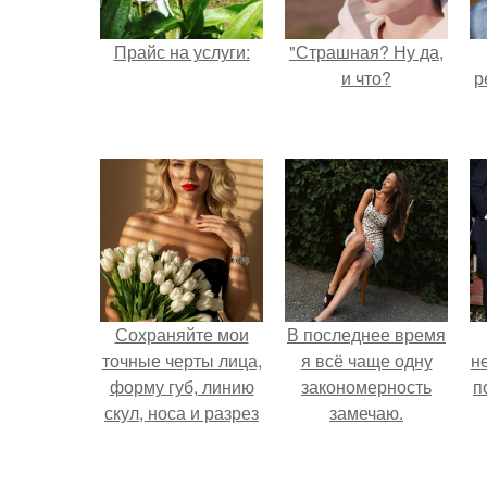
Прайс на услуги:
"Страшная? Ну да,
и что?
р
Сохраняйте мои
В последнее время
точные черты лица,
я всё чаще одну
н
форму губ, линию
закономерность
п
скул, носа и разрез
замечаю.
глаз.