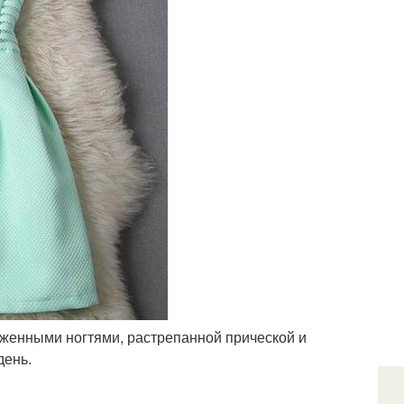
оженными ногтями, растрепанной прической и
день.