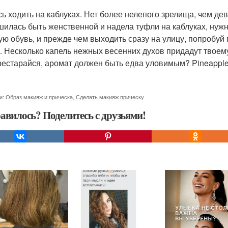
ись ходить на каблуках. Нет более нелепого зрелища, чем д
шилась быть женственной и надела туфли на каблуках, нуж
ую обувь, и прежде чем выходить сразу на улицу, попробуй 
. Несколько капель нежных весенних духов придадут твоему
рестарайся, аромат должен быть едва уловимым? Pineappl
и:
Образ макияж и прическа
,
Сделать макияж прическу
авилось? Поделитесь с друзьями!