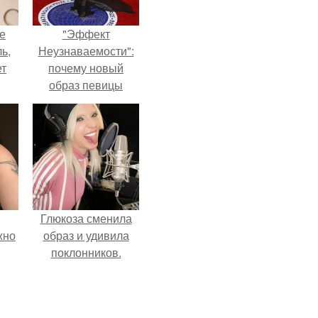
не
"Эффект
ь,
Неузнаваемости":
ет
почему новый
образ певицы
вызвал споры о
гранях
возможного?
Глюкоза сменила
жно
образ и удивила
поклонников.