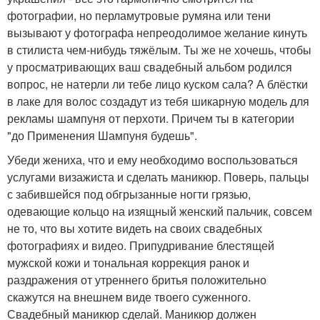
фотографии, но перламутровые румяна или тени
вызывают у фотографа непреодолимое желание кинуть
в стилиста чем-нибудь тяжёлым. Ты же не хочешь, чтобы
у просматривающих ваш свадебный альбом родился
вопрос, не натерли ли тебе лицо куском сала? А блёстки
в лаке для волос создадут из тебя шикарную модель для
рекламы шампуня от перхоти. Причем ты в категории
"до Применения Шампуня будешь".
Убеди жениха, что и ему необходимо воспользоваться
услугами визажиста и сделать маникюр. Поверь, пальцы
с забившейся под обгрызанные ногти грязью,
одевающие кольцо на изящный женский пальчик, совсем
не то, что вы хотите видеть на своих свадебных
фотографиях и видео. Припудривание блестящей
мужской кожи и тональная коррекция ранок и
раздражения от утреннего бритья положительно
скажутся на внешнем виде твоего суженного.
Свадебный маникюр сделай. Маникюр должен