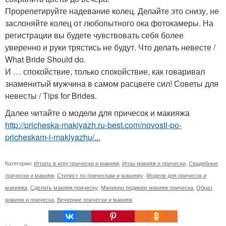
Прорепетируйте надевание колец. Делайте это снизу, не
заслоняйте колец от любопытного ока фотокамеры. На
регистрации вы будете чувствовать себя более
уверенно и руки трястись не будут. Что делать невесте /
What Bride Should do.
И … спокойствие, только спокойствие, как говаривал
знаменитый мужчина в самом расцвете сил! Советы для
невесты / Tips for Brides.
Далее читайте о модели для причесок и макияжа
http://pricheska-makiyazh.ru-best.com/novosti-po-
pricheskam-i-makiyazhu/...
Категории:
Играть в игру прически и макияж
,
Игры макияж и прически
,
Свадебные
прически и макияж
,
Стилист по прическам и макияжу
,
Модели для причесок и
макияжа
,
Сделать макияж прическу
,
Маникюр педикюр макияж прическа
,
Образ
макияж и прическа
,
Вечерние прически и макияж