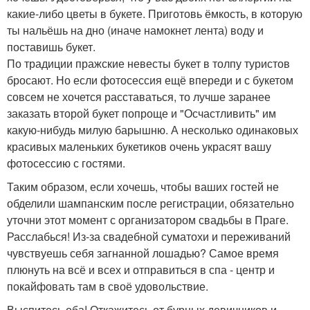
какие-либо цветы в букете. Приготовь ёмкость, в которую
ты нальёшь на дно (иначе намокнет лента) воду и
поставишь букет.
По традиции пражские невесты букет в толпу туристов
бросают. Но если фотосессия ещё впереди и с букетом
совсем не хочется расставаться, то лучше заранее
заказать второй букет попроще и "Осчастливить" им
какую-нибудь милую барышню. А несколько одинаковых
красивых маленьких букетиков очень украсят вашу
фотосессию с гостями.
Таким образом, если хочешь, чтобы ваших гостей не
обделили шампанским после регистрации, обязательно
уточни этот момент с организатором свадьбы в Праге.
Расслабься! Из-за свадебной суматохи и переживаний
чувствуешь себя загнанной лошадью? Самое время
плюнуть на всё и всех и отправиться в спа - центр и
покайфовать там в своё удовольствие.
Выспитесь оба! Откажитесь от бурных девичников и