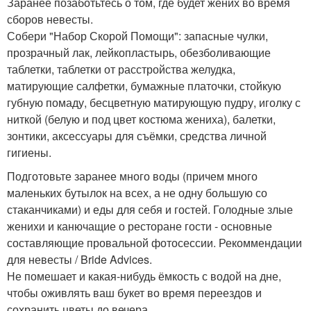
Заранее позаботьтесь о том, где будет жених во время
сборов невесты.
Собери "Набор Скорой Помощи": запасные чулки,
прозрачный лак, лейкопластырь, обезболивающие
таблетки, таблетки от расстройства желудка,
матирующие салфетки, бумажные платочки, стойкую
губную помаду, бесцветную матирующую пудру, иголку с
ниткой (белую и под цвет костюма жениха), балетки,
зонтики, аксессуары для съёмки, средства личной
гигиены.
Подготовьте заранее много воды (причем много
маленьких бутылок на всех, а не одну большую со
стаканчиками) и еды для себя и гостей. Голодные злые
женихи и канючащие о ресторане гости - основные
составляющие провальной фотосессии. Рекоммендации
для невесты / Bride Advices.
Не помешает и какая-нибудь ёмкость с водой на дне,
чтобы оживлять ваш букет во время переездов и
сохранить цветы до вечера.