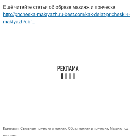
Ещё читайте статьи об образе макияж и прическа
http://pricheska-makiyazh.ru-best.com/kak-delat-pricheski-i-
makiyazh/obr...
Категории:
Стильные прически и макияж
,
Образ макияж и прическа
,
Макияж под
прическу