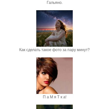
Гальяно.
Как сделать такое фото за пару минут?
П а М я Т к а!