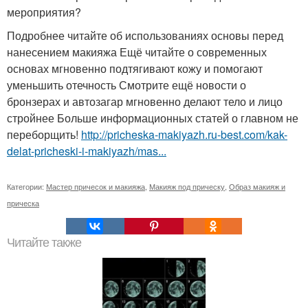
мероприятия?
Подробнее читайте об использованиях основы перед
нанесением макияжа Ещё читайте о современных
основах мгновенно подтягивают кожу и помогают
уменьшить отечность Смотрите ещё новости о
бронзерах и автозагар мгновенно делают тело и лицо
стройнее Больше информационных статей о главном не
переборщить!
http://pricheska-makiyazh.ru-best.com/kak-
delat-pricheski-i-makiyazh/mas...
Категории:
Мастер причесок и макияжа
,
Макияж под прическу
,
Образ макияж и
прическа
Читайте также