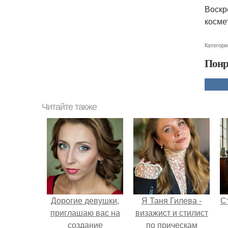
Воскр
космет
Категори
Понр
Читайте также
Дорогие девушки,
Я Таня Гилева -
С
приглашаю вас на
визажист и стилист
создание
по прическам