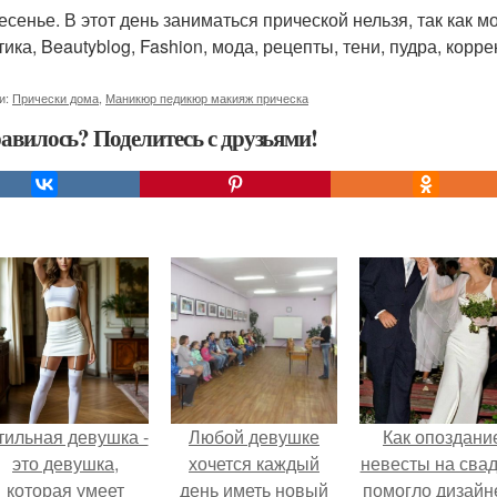
есенье. В этот день заниматься прической нельзя, так как м
ика, Beautyblog, Fashion, мода, рецепты, тени, пудра, корр
и:
Прически дома
,
Маникюр педикюр макияж прическа
авилось? Поделитесь с друзьями!
тильная девушка -
Любой девушке
Как опоздани
это девушка,
хочется каждый
невесты на сва
которая умеет
день иметь новый
помогло дизайн