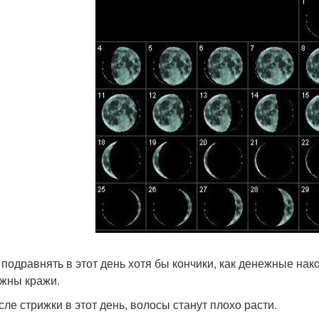
 подравнять в этот день хотя бы кончики, как денежные нак
жны кражи.
осле стрижки в этот день, волосы станут плохо расти.