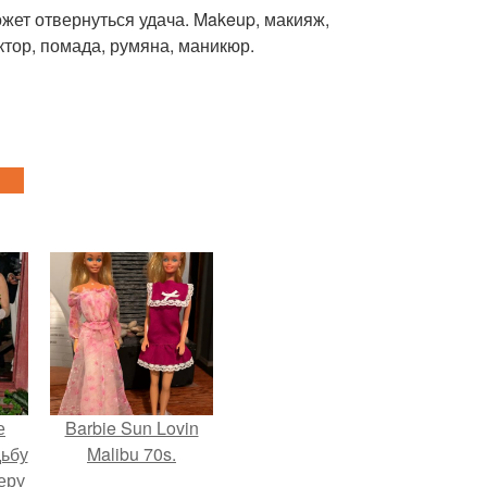
ожет отвернуться удача. Makeup, макияж,
ектор, помада, румяна, маникюр.
е
Barbie Sun Lovin
дьбу
Malibu 70s.
еру