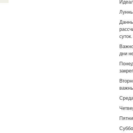
Идеал
Лунные
Данны
рассч
суток
Важно
дни н
Понед
закре
Вторн
важны
Среда
Четве
Пятни
Суббо