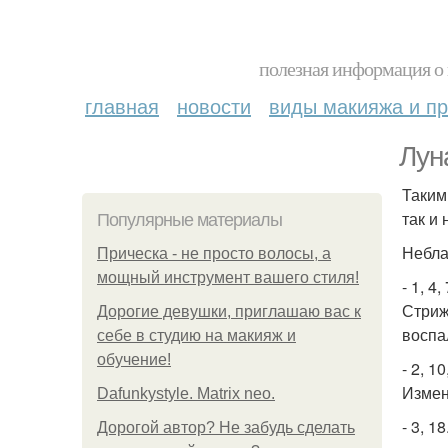
полезная информация о 
главная
новости
виды макияжа и пр
Лун
Таким
так и
Популярные материалы
Небла
Прическа - не просто волосы, а
мощный инструмент вашего стиля!
- 1, 4,
Стриж
Дорогие девушки, приглашаю вас к
воспа
себе в студию на макияж и
обучение!
- 2, 10
Измен
Dafunkystyle. Matrix neo.
- 3, 18
Дорогой автор? Не забудь сделать