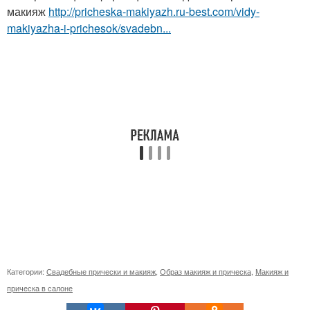
макияж
http://pricheska-makiyazh.ru-best.com/vidy-
makiyazha-i-prichesok/svadebn...
Категории:
Свадебные прически и макияж
,
Образ макияж и прическа
,
Макияж и
прическа в салоне