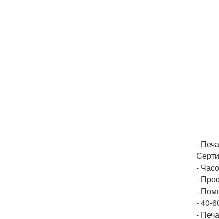
- Печа
Серти
- Час
- Про
- Пом
- 40-
- Печа