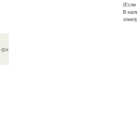
(Если
В нал
элект
⇦