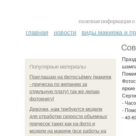
полезная информация о 
главная
новости
виды макияжа и пр
Сов
Празд
шампа
Популярные материалы
Помим
Приглашаю на фотосъёмку (макияж
Фотос
- прическа по желанию за
яркие
отдельную плату) так же делаю
Серти
фотокнигу!
- Час
Девочки, нам требуются модели
- Пом
для отработки скорости объемных
- 40-
причесок таких как на фото и
модели на макияж (все работы на