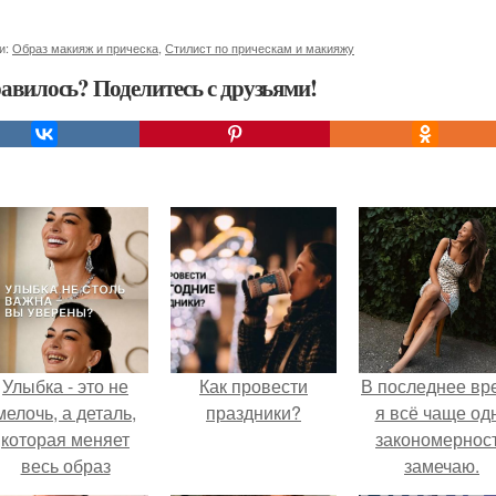
и:
Образ макияж и прическа
,
Стилист по прическам и макияжу
авилось? Поделитесь с друзьями!
Улыбка - это не
Как провести
В последнее вр
мелочь, а деталь,
праздники?
я всё чаще од
которая меняет
закономернос
весь образ
замечаю.
человека.