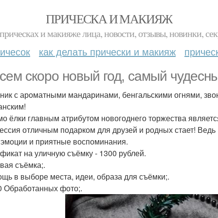
ПРИЧЕСКА И МАКИЯЖ
прическах и макияже лица, новости, отзывы, новинки, сек
ичесок
как делать прически и макияж
причес
сем скоро новый год, самый чудесн
ник с ароматными мандаринами, бенгальскими огнями, зво
нским!
о ёлки главным атрибутом новогоднего торжества являетс
ессия отличным подарком для друзей и родных стает! Ведь
 эмоции и приятные воспоминания.
фикат на уличную съёмку - 1300 рублей.
овая съёмка;.
ощь в выборе места, идеи, образа для съёмки;.
60 Обработанных фото;.