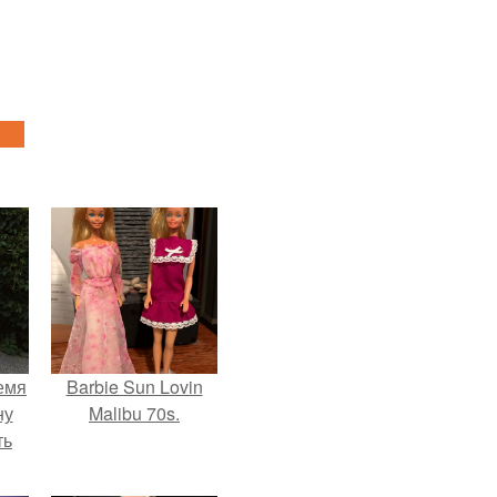
емя
Barbie Sun Lovin
ну
Malibu 70s.
ть