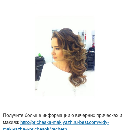
Получите больше информации о вечерних прическах и
макияж
http://pricheska-makiyazh.ru-best.com/vidy-
makiyazha-i-prichesok/vechern...