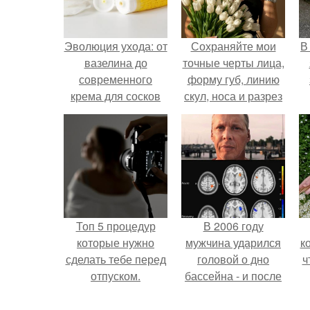
Эволюция ухода: от
Сохраняйте мои
В
вазелина до
точные черты лица,
современного
форму губ, линию
крема для сосков
скул, носа и разрез
глаз.
Топ 5 процедур
В 2006 году
которые нужно
мужчина ударился
к
сделать тебе перед
головой о дно
ч
отпуском.
бассейна - и после
этого его жизнь
изменилась самым