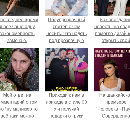
 последнее время
Полупрозрачный
Как опоздани
я всё чаще одну
свитер с чем
невесты на сва
закономерность
носить. Что надеть
помогло дизайн
замечаю.
под прозрачную
открыть свой
блузку?
бренд.
Мой ответ на
Приходи к нам в
На шанхайско
омментарий о том,
прикиде в стиле 90
премьере
то "ну маникюр то
х и получай
"Человека - Пау
всё таки можно
подарки от руки
Совершенно
было бы сделать.
вверх!
Новый День"
зендея выбрала