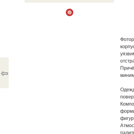
Фотор
корпу
уязви
отстр
Причё
⇦
миним
Одежд
повер
Компо
форми
фигур
Атмос
палит