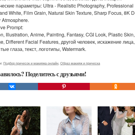
еские параметры: Ultra - Realistic Photography, Professional 
and White, Film Grain, Natural Skin Texture, Sharp Focus, 8K D
 Atmosphere.
ive Prompt:
n, Illustration, Anime, Painting, Fantasy, CGI Look, Plastic Ski
e, Different Facial Features, другой человек, искажение лиц
тые глаза, текст, логотипы, Watermark.
и:
Подбор причесок и макияжа онлайн
,
Образ макияж и прическа
авилось? Поделитесь с друзьями!