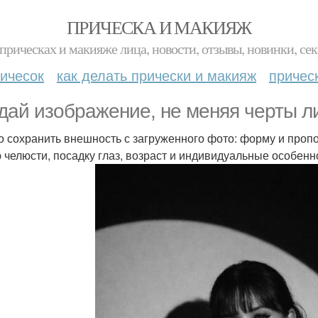
ПРИЧЕСКА И МАКИЯЖ
прическах и макияже лица, новости, отзывы, новинки, сек
ичесок
как делать прически и макияж
причес
дай изображение, не меняя черты л
о сохранить внешность с загруженного фото: форму и пропор
 челюсти, посадку глаз, возраст и индивидуальные особенн