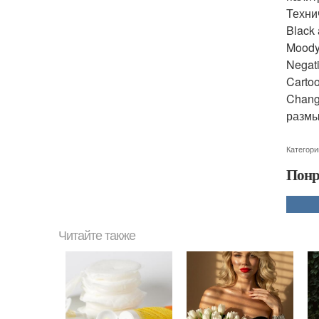
Технич
Black 
Moody
Negat
Cartoo
Chang
размы
Категори
Понр
Читайте также