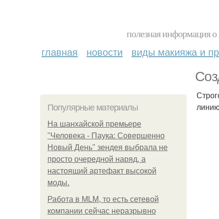
полезная информация о 
главная
новости
виды макияжа и пр
Соз
Строг
линию
Популярные материалы
На шанхайской премьере
"Человека - Паука: Совершенно
Новый День" зендея выбрала не
просто очередной наряд, а
настоящий артефакт высокой
моды.
Работа в MLM, то есть сетевой
компании сейчас неразрывно