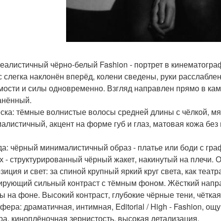
еалистичный чёрно-белый Fashion - портрет в кинематогра
с слегка наклонён вперёд, колени сведены, руки расслабл
мости и силы одновременно. Взгляд направлен прямо в кам
анённый.
ска: тёмные волнистые волосы средней длины с чёлкой, м
алистичный, акцент на форме губ и глаз, матовая кожа без 
а: чёрный минималистичный образ - платье или боди с гр
х - структурированный чёрный жакет, накинутый на плечи. 
зиция и свет: за спиной крупный яркий круг света, как теат
рующий сильный контраст с тёмным фоном. Жёсткий напра
ы на фоне. Высокий контраст, глубокие чёрные тени, чёткая 
фера: драматичная, интимная, Editorial / High - Fashion, 
ра, киноплёночная зернистость, высокая детализация.