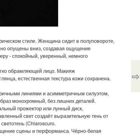
фическом стиле. Женщина сидит в полуповороте,
енно опущены вниз, создавая ощущение
еру - спокойный, уверенный, немного
ягко обрамляющей лицо. Макияж
⇨
глянца, естественная текстура кожи сохранена.
афичными линиями и асимметричным силуэтом,
Образ монохромный, без лишних деталей.
ральный прожектор или лунный диск,
вленный свет создаёт выразительную тень от
светотень (Chiaroscuro.
ощущение сцены и перформанса. Чёрно-белая