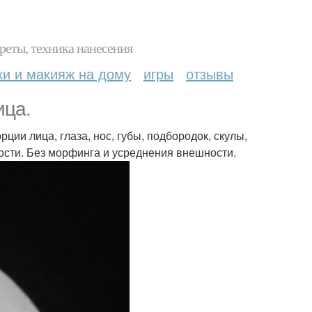
реты, техника нанесения
ки и макияж на дому
игры
отзывы
ица.
ции лица, глаза, нос, губы, подбородок, скулы,
ости. Без морфинга и усреднения внешности.