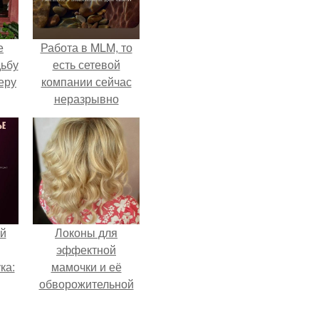
е
Работа в MLM, то
дьбу
есть сетевой
еру
компании сейчас
неразрывно
связана с создание
своего контента,
своей страницы в
соц сетях.
й
Локоны для
эффектной
ка:
мамочки и её
обворожительной
дочурки.
 не